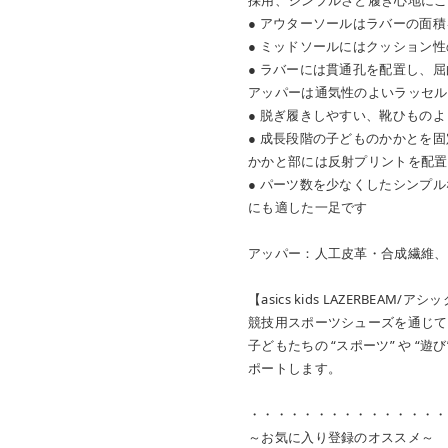
● アウターソールはラバーの面
● ミッドソールにはクッション性の高
● ラバーには貫通孔を配置し、
アッパーは通気性のよいラッセル
● 脱ぎ履きしやすい、靴ひもの
● 成長段階の子どものかかとを
かかと部には反射プリントを配置
● パーツ数を少なくしたシンプ
にも適した一足です
アッパー：人工皮革・合成繊維、
【asics kids LAZERBEAM
競技用スポーツシューズを通じて
子どもたちの “スポーツ” や “
ポートします。
・・・・・・・・・・・・・・・
～お気に入り登録のオススメ～