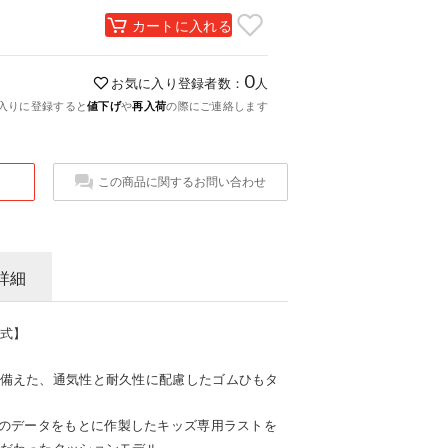
カートに入れる
0
お気に入り登録者数：
人
入りに登録すると
値下げ
や
再入荷
の際にご連絡します
この商品に関するお問い合わせ
詳細
式】
備えた、通気性と耐久性に配慮したゴムひもタ
所のデータをもとに作製したキッズ専用ラストを
だわったクッションモデル