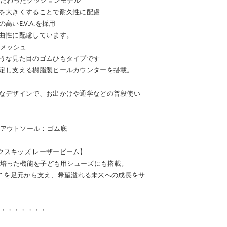
積を大きくすることで耐久性に配慮
いE.V.A.を採用
屈曲性に配慮しています。
メッシュ
ような見た目のゴムひもタイプです
固定し支える樹脂製ヒールカウンターを搭載。
ルなデザインで、お出かけや通学などの普段使い
アウトソール：ゴム底
/アシックスキッズ レーザービーム】
培った機能を子ども用シューズにも搭載。
遊び” を足元から支え、希望溢れる未来への成長をサ
・・・・・・・