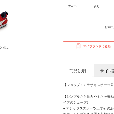
25cm
あり
お気に
マイブランドに登録
キッズ スクスク IDAHO MINI 5.200 キッズ スニーカー 1144A434.200 （レッド）
商品説明
サイズ
【ショップ：ムラサキスポーツ公
【シンプルさと動きやすさを兼ね
イプのシューズ】
● アシックススポーツ工学研究
採用、シンプルさと履き心地にこ