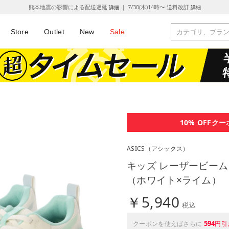
熊本地震の影響による配送遅延
｜ 7/30(木)14時〜 送料改訂
詳細
詳細
Store
Outlet
New
Sale
10% OFF
クー
ASICS
（アシックス）
キッズ レーザービーム LAZ
（ホワイト×ライム）
￥5,940
税込
594
クーポンを使えばさらに
円引