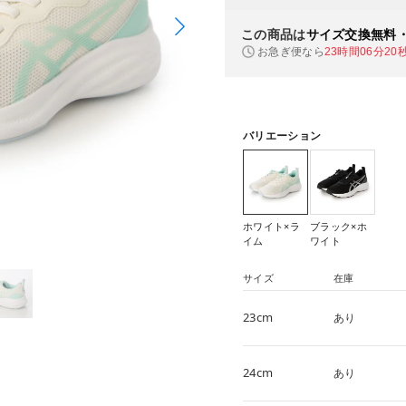
この商品は
サイズ交換無料
お急ぎ便なら
23時間06分20
バリエーション
ホワイト×ラ
ブラック×ホ
イム
ワイト
サイズ
在庫
23cm
あり
24cm
あり