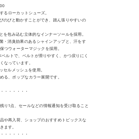
00
開するローカットシューズ。
のびのびと動かすことができ、踏ん張りやすいの
かとを包み込む立体的なインナーソールを採用。
抗菌・消臭効果のあるシャインアップと、汗をす
保つウォーターマジックを採用。
2本ベルトで、ベルトが滑りやすく、かつ戻りにく
くなっています。
ラッセルメッシュを使用。
める、ポップなカラー展開です。
・・・・・・・
残り1点、セールなどの情報通知を受け取ること
品や再入荷、ショップのおすすめトピックスな
きます。
・・・・・・・