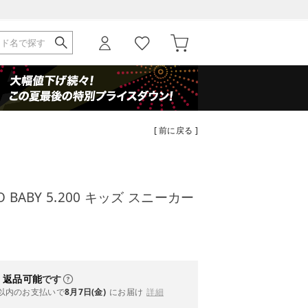
[ 前に戻る ]
 BABY 5.200 キッズ スニーカー
）
・返品可能
です
以内
のお支払いで
8月7日(金)
にお届け
詳細