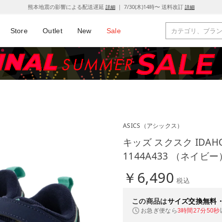
熊本地震の影響による配送遅延
｜ 7/30(木)14時〜 送料改訂
詳細
詳細
Store
Outlet
New
Sale
ASICS
（アシックス）
キッズ スクスク IDAHO
1144A433 （ネイビー
￥6,490
税込
この商品は
サイズ交換無料
お急ぎ便なら
3時間27分50秒