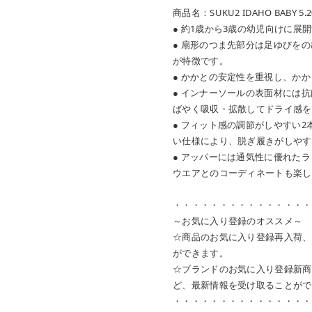
商品名：SUKU2 IDAHO BABY 5.2
● 約1歳から3歳の幼児向けに展
● 扇形のつま先部分は足ゆびを
が特徴です。
● かかとの安定性を重視し、か
● インナーソールの表面材には
ばやく吸収・拡散してドライ感を
● フィット感の調節がしやすい
い仕様により、脱ぎ履きがしやす
● アッパーには通気性に優れた
ウエアとのコーディネートも楽し
・・・・・・・・・・・・・・・
～お気に入り登録のオススメ～
☆商品のお気に入り登録再入荷、
ができます。
☆ブランドのお気に入り登録新商
ど、最新情報を受け取ることがで
・・・・・・・・・・・・・・・