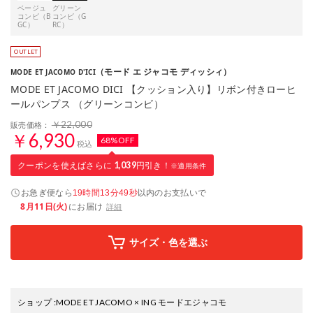
ベージュ
グリーン
コンビ（B
コンビ（G
GC）
RC）
（モード エ ジャコモ ディッシィ）
MODE ET JACOMO D'ICI
MODE ET JACOMO DICI 【クッション入り】リボン付きローヒ
ールパンプス （グリーンコンビ）
￥22,000
販売価格：
￥6,930
68%OFF
税込
クーポンを使えばさらに
1,039
円引き！
※適用条件
お急ぎ便なら
以内
のお支払いで
19時間13分48秒
8月11日(火)
にお届け
詳細
サイズ・色を選ぶ
ショップ
:
MODE ET JACOMO × ING モードエジャコモ