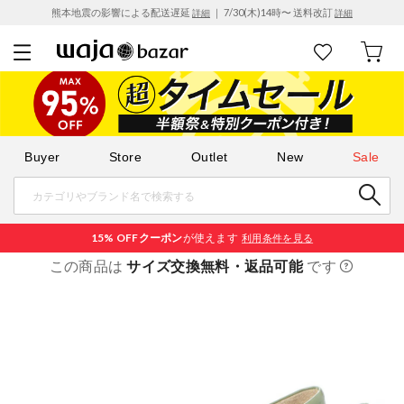
熊本地震の影響による配送遅延
｜ 7/30(木)14時〜 送料改訂
詳細
詳細
Buyer
Store
Outlet
New
Sale
15% OFF
クーポン
が使えます
利用条件を見る
この商品は
サイズ交換無料・返品可能
です