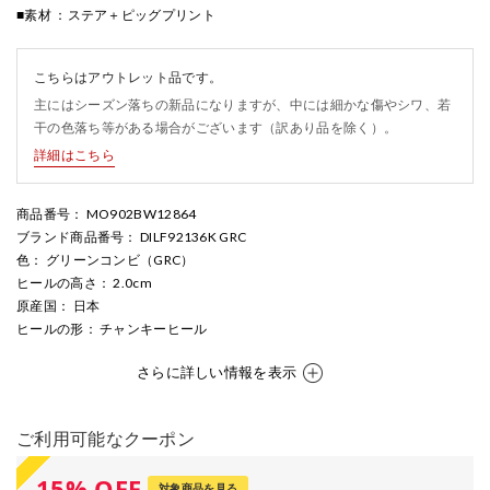
■素材 ：ステア＋ピッグプリント
こちらはアウトレット品です。
主にはシーズン落ちの新品になりますが、中には細かな傷やシワ、若
干の色落ち等がある場合がございます（訳あり品を除く）。
詳細はこちら
商品番号
： MO902BW12864
ブランド商品番号
： DILF92136K GRC
色
： グリーンコンビ（GRC）
ヒールの高さ
： 2.0cm
原産国
： 日本
ヒールの形
： チャンキーヒール
さらに詳しい情報を表示
ご利用可能なクーポン
15
%
OFF
対象商品を見る