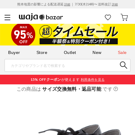
熊本地震の影響による配送遅延
｜ 7/30(木)14時〜 送料改訂
詳細
詳細
Buyer
Store
Outlet
New
Sale
15% OFF
クーポン
が使えます
利用条件を見る
この商品は
サイズ交換無料・返品可能
です