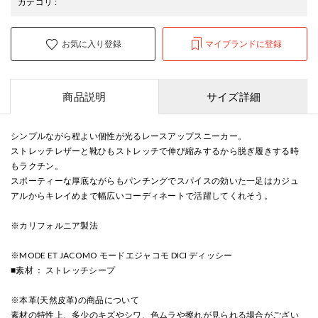
カテゴリ
:
お気に入り登録
マイブランドに登録
商品説明
サイズ詳細
シンプルながら程よい個性が光るレースアップスニーカー。
ストレッチレザーと靴ひもストレッチで伸び縮みするから脱ぎ履きする時
もラクチン。
スポーティーな厚底ながらもパンチングでスパイスの効いた一足はカジュ
アルからキレイめまで幅広いコーディネートで活躍してくれそう。
※カリフォルニア製法
※MODE ET JACOMO モードエジャコモ DICI ディッシー
■素材 ： ストレッチシープ
※本革(天然皮革)の商品について
素材の特性上、多少のキズやシワ、色ムラや擦れが見られる場合がござい