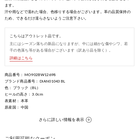
ます。
汗や雨などで濡れた場合、色移りする場合がございます。革の品質保持の
ため、できるだけ濡らさないようご注意下さい。
こちらはアウトレット品です。
主にはシーズン落ちの新品になりますが、中には細かな傷やシワ、若
干の色落ち等がある場合がございます（訳あり品を除く）。
詳細はこちら
商品番号
： MO902BW12698
ブランド商品番号
： DIAN01043 BL
色
： ブラック（BL）
ヒールの高さ
： 3.0cm
表素材
： 本革
原産国
： 中国
さらに詳しい情報を表示
ご利用可能なクーポン