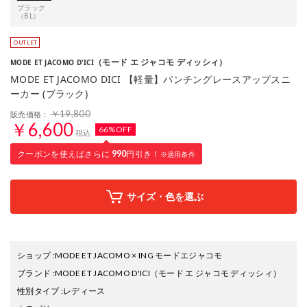
ブラック
（BL）
（モード エ ジャコモ ディッシィ）
MODE ET JACOMO D'ICI
MODE ET JACOMO DICI 【軽量】パンチングレースアップスニ
ーカー (ブラック)
￥19,800
販売価格：
￥6,600
66%OFF
税込
クーポンを使えばさらに
990
円引き！
※適用条件
サイズ・色を選ぶ
ショップ
:
MODE ET JACOMO × ING モードエジャコモ
ブランド
:
MODE ET JACOMO D'ICI
（モード エ ジャコモ ディッシィ）
性別タイプ
:
レディース