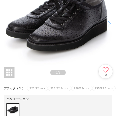
1
/
6
0
220/22cm
×
225/22.5cm
×
230/23cm
×
235/23.5cm
×
ブラック（BL）
バリエーション