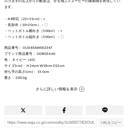
ロゴ文字の右上がりの配置は、空を飛ぶスヌーピーの躍動感を表現してい
ます。
・A4対応（22×31cm)：×
・長財布（10×20cm）：〇
・ペットボトル横向き（500ml）：×
・ペットボトル縦向き（500ml）：〇
商品番号
： OU045AW002347
ブランド商品番号
： ODB036 60
色
： ネイビー（60）
サイズ(cm)
： H 26cm W18cm D13cm
持ち手の高さ(cm)
： 15.0cm
重さ
： 300.0g
さらに詳しい情報を表示
URLをコピー