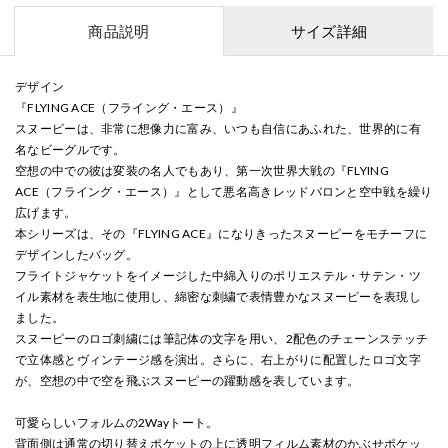
商品説明
サイズ詳細
デザイン
『FLYING ACE（フライング・エース）』
スヌーピーは、非常に想像力に富み、いつも自信にあふれた、世界的に有
名なビーグルです。
空想の中での彼は変装の名人でもあり、第一次世界大戦の『FLYING
ACE（フライング・エース）』として悪名高きレッドバロンと空中戦を繰り
広げます。
本シリーズは、その『FLYING ACE』になりきったスヌーピーをモチーフに
デザインしたバッグ。
フライトジャケットをイメージした中綿入りのポリエステル・サテン・ツ
イル素材を表生地に使用し、綿密な刺繍で表情豊かなスヌーピーを表現し
ました。
スヌーピーのロゴ刺繍には筆記体の文字を用い、2配色のチェーンステッチ
で立体感とヴィンテージ感を演出。さらに、右上がりに配置したロゴ文字
が、空想の中で空を飛ぶスヌーピーの躍動感を表しています。
可愛らしいフォルムの2Wayトート。
背面側は通常の切り替えポケットの上に透明フィルム素材のかぶせポケッ