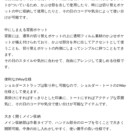
トがついているため、かぶせ部を出して使用したり、時には切り替えポケ
ットの中に収納して使用したりと、その日のコーデや気分によって使い分
けが可能です。
中にしまえる背面ポケット
背面には、通常の切り替えポケットの上に透明フィルム素材のかぶせポケ
ットが備え付けられており、かぶせ部分を外に出してアクセントとして使
うことも、切り替えポケットの内側にしまってシンプルに持つこともでき
ます。
その日のスタイルや気分に合わせて、自由にアレンジして楽しめる仕様で
す。
便利な2Way仕様
ショルダーストラップは取り外し可能なので、ショルダー・トートの2Way
仕様として使えます。
肩掛けにすればすっきりとした印象に、トートにすればアクティブな雰囲
気に、その日のコーデや気分で使い分けが可能なアイテムです。
大きく開くメイン収納
メイン収納部は巾着タイプで、ハンドル部分のロープを引くことで大きく
開閉可能。中身の出し入れがしやすく、使い勝手の良い仕様です。