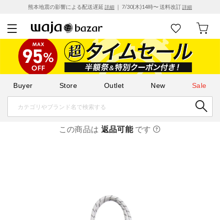
熊本地震の影響による配送遅延
｜ 7/30(木)14時〜 送料改訂
詳細
詳細
Buyer
Store
Outlet
New
Sale
この商品は
返品可能
です