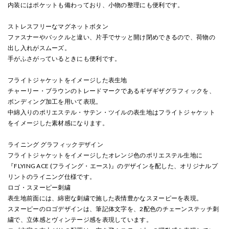
内装にはポケットも備わっており、小物の整理にも便利です。
ストレスフリーなマグネットボタン
ファスナーやバックルと違い、片手でサッと開け閉めできるので、荷物の
出し入れがスムーズ。
手がふさがっているときにも便利です。
フライトジャケットをイメージした表生地
チャーリー・ブラウンのトレードマークであるギザギザグラフィックを、
ボンディング加工を用いて表現。
中綿入りのポリエステル・サテン・ツイルの表生地はフライトジャケット
をイメージした素材感になります。
ライニング グラフィックデザイン
フライトジャケットをイメージしたオレンジ色のポリエステル生地に
『FLYING ACE (フライング・エース)』のデザインを配した、オリジナルプ
リントのライニング仕様です。
ロゴ・スヌーピー刺繍
表生地前面には、綿密な刺繍で施した表情豊かなスヌーピーを表現。
スヌーピーのロゴデザインは、筆記体文字を、2配色のチェーンステッチ刺
繍で、立体感とヴィンテージ感を表現しています。