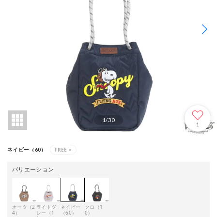
1
/
30
1
FREE
×
ネイビー（60）
バリエーション
オーク（2
ライトグ
ネイビー
クロ（1
4）
レー（1
（60）
0）