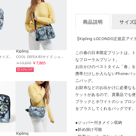
商品説明
サイズ
【Kipling LOCONDO正規店ア
Kipling
この春の日本限定プリントは、ト
日本限定 SEOUL S B5サイズ バックパック （Blue Flower Prt）
COOL DEFEA B5サイズ ショルダーバッグ （Blue Flower Prt）
なフローラルプリント。
￥7,865
￥19,690
お出かけのベストタイム「春」を
60%
携帯だけしか入らないPhone
ニバッグ。
お財布などのお出かけに必要なも
ケットがあるので、貴重品でも便
ブラックとホワイトのシェブロン
をプラスしてくれるバッグです。
●ジッパー付きメイン収納
●斜め掛け可能
Kipling