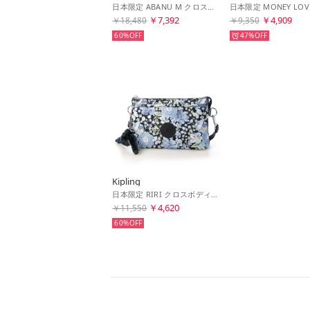
日本限定 ABANU M クロスボディバッグ （Blue Flower Prt）
￥7,392
￥4,909
￥18,480
￥9,350
60%
47%
Kipling
日本限定 RIRI クロスボディバッグ トラベルアクセサリー （Blue Flower Prt）
￥4,620
￥11,550
60%