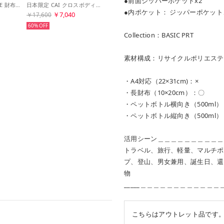
●前面ジッパーポケットx2
日本限定 MONEY LOVE 財布 （Blue Flower Prt）
日本限定 CAI クロスボディバッグ （Blue Flower Prt）
●内ポケット： ジッパーポケット
￥7,040
￥17,600
60%
Collection：BASIC PRT
素材構成：リサイクルポリエステル
・A4対応（22×31cm)：×
・長財布（10×20cm）：〇
・ペットボトル横向き（500ml）
・ペットボトル縦向き（500ml
活用シーン＿＿＿＿＿＿＿＿＿＿
トラベル、旅行、軽量、マルチポ
プ、登山、男女兼用、誕生日、還
物
_____＿＿＿＿＿＿＿＿＿＿＿
こちらはアウトレット品です