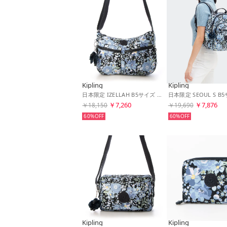
Kipling
Kipling
日本限定 IZELLAH B5サイズ クロスボディバッグ （Blue Flower Prt）
￥7,260
￥7,876
￥18,150
￥19,690
60%
60%
Kipling
Kipling