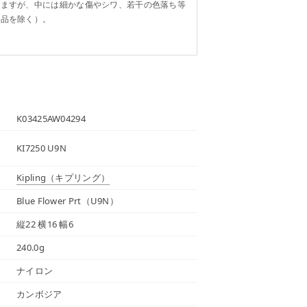
りますが、中には細かな傷やシワ、若干の色落ち等
り品を除く）。
K03425AW04294
KI7250 U9N
Kipling
（キプリング）
Blue Flower Prt（U9N）
縦22 横16 幅6
240.0g
ナイロン
カンボジア