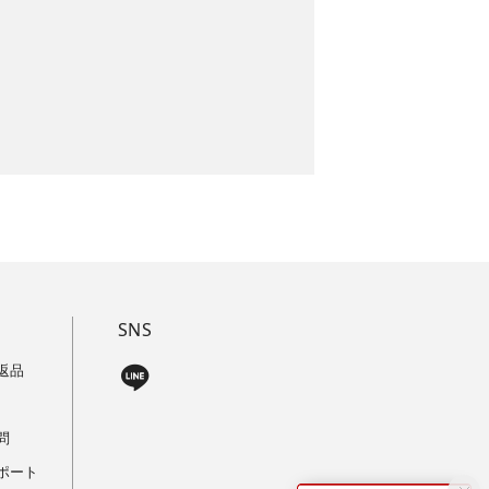
SNS
返品
問
ポート