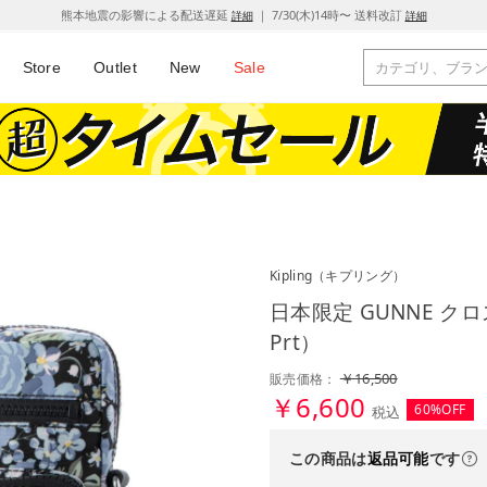
熊本地震の影響による配送遅延
｜ 7/30(木)14時〜 送料改訂
詳細
詳細
Store
Outlet
New
Sale
Kipling
（キプリング）
日本限定 GUNNE クロス
Prt）
￥16,500
販売価格：
￥6,600
60%OFF
税込
この商品は
返品可能
です