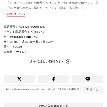
主にはシーズン落ちの新品になりますが、中には細かな傷やシワ、若
干の色落ち等がある場合がございます（訳あり品を除く）。
詳細はこちら
商品番号
： K03425AW005838
ブランド商品番号
： KI4581 4DP
色
： Palm Mood Sun（4DP）
サイズ(cm)
： 高33.5cm 横27 幅19cm
重さ
： 500.0g
表素材
： ナイロン
さらに詳しい情報を表示
URLをコピー
お気に入り登録ガイド