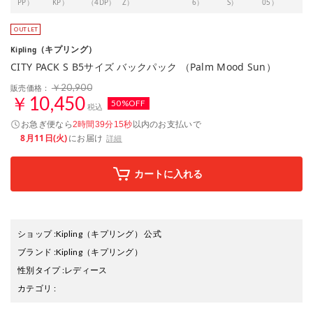
PP）
KP）
（4DP）
Z）
6）
S）
05）
0）
（キプリング）
Kipling
CITY PACK S B5サイズ バックパック （Palm Mood Sun）
￥20,900
販売価格：
￥10,450
50%OFF
税込
お急ぎ便なら
以内
のお支払いで
2時間39分14秒
8月11日(火)
にお届け
詳細
カートに入れる
ショップ
:
Kipling（キプリング） 公式
ブランド
:
Kipling
（キプリング）
性別タイプ
:
レディース
カテゴリ
: