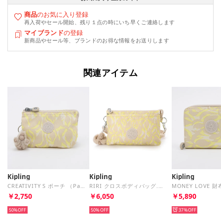
商品
のお気に入り登録
再入荷やセール開始、残り１点の時にいち早くご連絡します
マイブランド
の登録
新商品やセール等、ブランドのお得な情報をお送りします
関連アイテム
Kipling
Kipling
Kipling
CREATIVITY S ポーチ （Palm Mood Sun）
RIRI クロスボディバッグ.トラベルアクセサリー （Palm Mood Sun）
￥2,750
￥6,050
￥5,890
50%
50%
37%