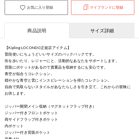
お気に入り登録
マイブランドに登録
商品説明
サイズ詳細
【Kipling LOCONDO正規店アイテム】
普段使いにちょうどいいサイズのバックパックです。
街を歩いたり、レジャーにと、活動的なあなたをサポートします。
背面にポケットがあるので貴重品を収納するにも安心です。
青空が似合うコレクション。
穏やかな青空と雲にインスピレーションを得たコレクション。
自由で気取らないスタイルがあなたらしさを引き立て、これからの冒険に
お供します。
ジッパー開閉メイン収納（マグネットフラップ付き）
ジッパー付きフロントポケット
両サイドフラップ付きポケット
内ポケット
ジッパー付き背面ポケット
容量:13L