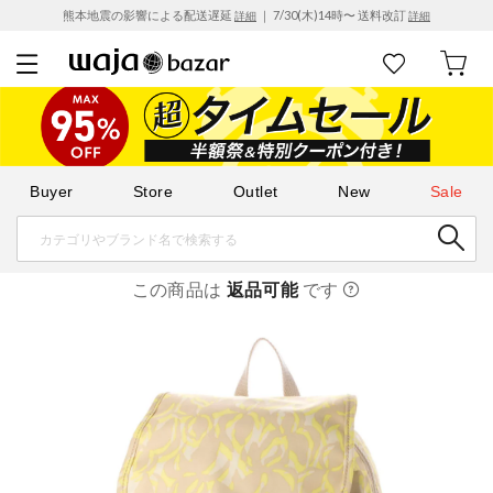
熊本地震の影響による配送遅延
｜ 7/30(木)14時〜 送料改訂
詳細
詳細
Buyer
Store
Outlet
New
Sale
この商品は
返品可能
です