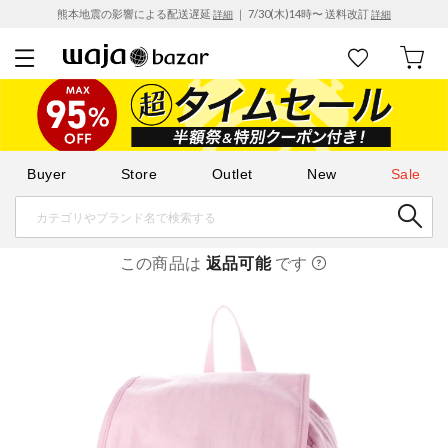
熊本地震の影響による配送遅延
｜ 7/30(木)14時〜 送料改訂
詳細
詳細
Buyer
Store
Outlet
New
Sale
この商品は
返品可能
です