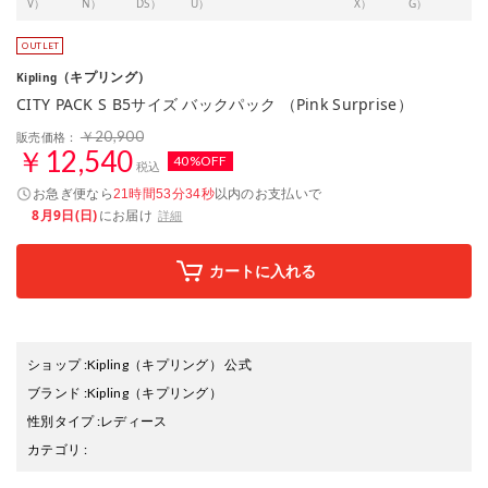
V）
N）
DS）
U）
X）
G）
F）
（キプリング）
Kipling
CITY PACK S B5サイズ バックパック （Pink Surprise）
￥20,900
販売価格：
￥12,540
40%OFF
税込
お急ぎ便なら
以内
のお支払いで
21時間53分33秒
8月9日(日)
にお届け
詳細
カートに入れる
ショップ
:
Kipling（キプリング） 公式
ブランド
:
Kipling
（キプリング）
性別タイプ
:
レディース
カテゴリ
: