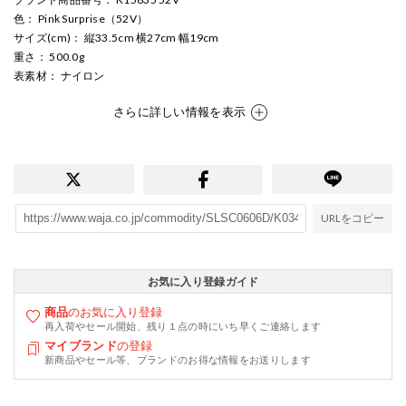
色
： Pink Surprise（52V）
サイズ(cm)
： 縦33.5cm 横27cm 幅19cm
重さ
： 500.0g
表素材
： ナイロン
さらに詳しい情報を表示
URLをコピー
お気に入り登録ガイド
商品
のお気に入り登録
再入荷やセール開始、残り１点の時にいち早くご連絡します
マイブランド
の登録
新商品やセール等、ブランドのお得な情報をお送りします