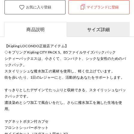
お気に入り登録
マイブランドに登録
商品説明
サイズ詳細
【Kipling LOCONDO正規店アイテム】
◇キプリング Kipling CITY PACK S。B5ファイルサイズバックパック
シティーパックエスは、小さくて、コンパクト、シックな女性のためのバ
ックパック。
スタイリッシュな撥水加工の素材を使用し、軽く仕上げています。
街を歩いたり、1日のレジャーにと、活動的なあなたをサポートします。
すっきりとしたデザインでたっぷりと収納できる、スタイリッシュなバッ
クパックです。
濃淡染めとシワ加工で風合いをだし、さらに撥水加工を施した生地を使
用。
マグネットボタン付カブセ
フロントシッパーポケット
サイドポケット（マグネット留め）X2