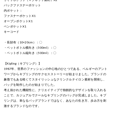
バックファスナーポケット
内ポケット：
ファスナーポケットX1
オープンポケットX1
ペンポケットX1
キーコード
・長財布（10×20cm）：〇
・ペットボトル横向き（500ml）：〇
・ペットボトル縦向き（500ml）：〇
【Kipling（キプリング）】
1987年、世界のファッションの中心地のひとつである、ベルギーのアント
ワープからキプリングのサクセスストーリーが始まりました。ブランドの
象徴でもある軽くてスタイリッシュなクリンクルナイロン素材を開発し、
バッグを制作したのが始まりでした。
考え抜かれた機能性に、クリエイティブで独創的なデザインを取り入れる
ことで、カジュアルでクールなキプリングのバッグが完成しました。キプ
リングは、単なるバッグブランドではなく、あなたの生き方、歩み方を刺
激するブランドなのです。