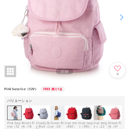
1
/
10
0
FREE
残り1点
Pink Surprise（52V）
バリエーション
Pink Surp
Resort Pi
Cloudy Sk
Ocean Bl
true red c
true navy
true beig
Dream Pi
Mult
rise（52
nk（1B
y Blue（2
ue（24
（88Z）
c（99S）
e c（22
nk（47
pes