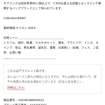
キプリングは現在世界80ヶ国以上で、7,500を超える店舗とオンラインで展
開するバッグブランドとして知られています。
Collection:BASIC
素材構成:ナイロン 100％
活用シーン＿＿＿＿＿＿＿＿＿＿＿＿＿＿＿＿
トラベル、旅行、軽量、マルチポケット、撥水、アウトドア、メンズ、キ
ャンプ、登山、男女兼用、誕生日、還暦、出産祝い、結婚、フェス、ご近
所、お買い物
_____＿＿＿＿＿＿＿＿＿＿＿＿＿＿＿＿
こちらはアウトレット品です。
主にはシーズン落ちの新品になりますが、中には細かな傷やシワ、若
干の色落ち等がある場合がございます（訳あり品を除く）。
詳細はこちら
商品番号
： K03425AW005612
ブランド商品番号
： K15635 52V