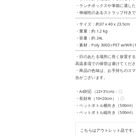
・ランチボックスや筆箱に適した
・伸縮性のあるストラップ付きで
・サイズ：約37 x 40 x 23.5cm
・重量：約 1.2 kg
・容量：約 24L
・素材：Poly 300D rPET w/WR (10
・日のあたる場所に長く放置する
高温多湿での保管は避けてくださ
・商品の色味は、お手持ちのスマ
合がございます。
・A4対応（22×31cm)：〇
・長財布（10×20cm）：〇
・ペットボトル横向き（500ml
・ペットボトル縦向き（500ml
こちらはアウトレット品です