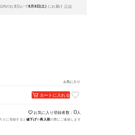
以内
のお支払いで
8月8日(土)
にお届け
詳細
お気に入り
カートに入れる
0
お気に入り登録者数：
人
入りに登録すると
値下げ
や
再入荷
の際にご連絡します