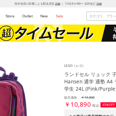
熊本地震の影響による配送遅延
｜ 7/30(木)14時〜 送料改訂
詳細
詳細
Store
Outlet
New
Sale
LEGO
（レゴ）
ランドセル リュック 
Hansen 通学 通塾 
学生 24L (Pink/Purple
￥19,800
販売価格：
￥10,890
45%OFF
税込