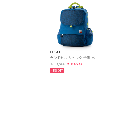
LEGO
ランドセル リュック 子供 男の子 女の子 バックパック Hansen 通学 通塾 A4 ランリュック スクールバッグ 小学生 24L (Blue/Navy) （Blue/Navy）
￥10,890
￥19,800
45%