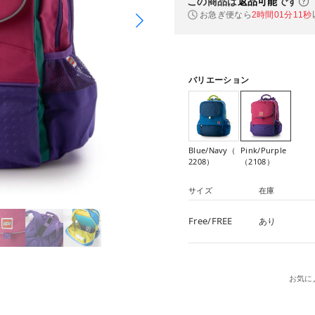
この商品は
返品可能
です
お急ぎ便なら
2時間01分11秒
バリエーション
Blue/Navy（
Pink/Purple
2208）
（2108）
サイズ
在庫
Free/FREE
あり
お気に