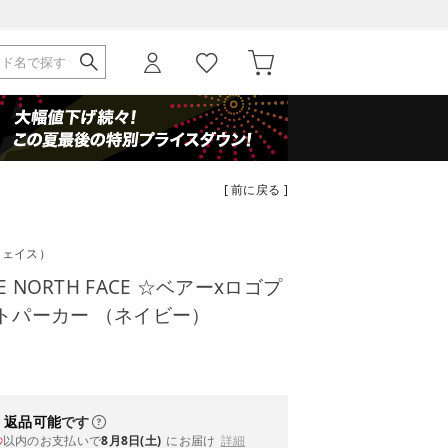
[ 前に戻る ]
フェイス）
 NORTH FACE ☆ベアーxロゴプ
トパーカー （ネイビー）
・返品可能
です
以内
のお支払いで
8月8日(土)
にお届け
詳細
秒