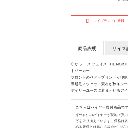
マイブランドに登録
商品説明
サイズ
◇ザ ノース フェイス THE NO
トパーカー
フロントのベアープリントが印象
裏起毛スウェット素材が秋冬シー
デイリーユースに着まわせるアイ
こちらはバイヤー買付商品で
海外在住のバイヤーが現地で買
どを取り揃えています。価格は
める定価とは異なる場合がござ