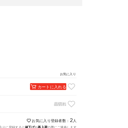
お気に入り
カートに入れる
品切れ
2
お気に入り登録者数：
人
入りに登録すると
値下げ
や
再入荷
の際にご連絡します