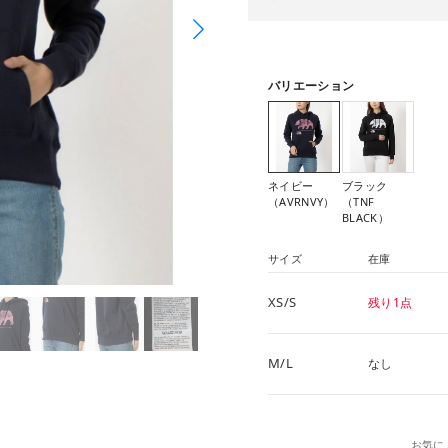
バリエーション
ネイビー
ブラック
（AVRNVY）
（TNF
BLACK）
サイズ
在庫
XS/S
残り1点
M/L
なし
お気に