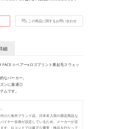
この商品に関するお問い合わせ
詳細
RTH FACE ☆ベアーxロゴプリント裏起毛スウェッ
的なパーカー。
ズンに最適◎
テムです。
す。
い付けた海外ブランド品、日本未入荷の限定商品な
各バイヤー自身が設定しているため、メーカーが定
います。ロコンドでは厳正な審査・検品を行なって