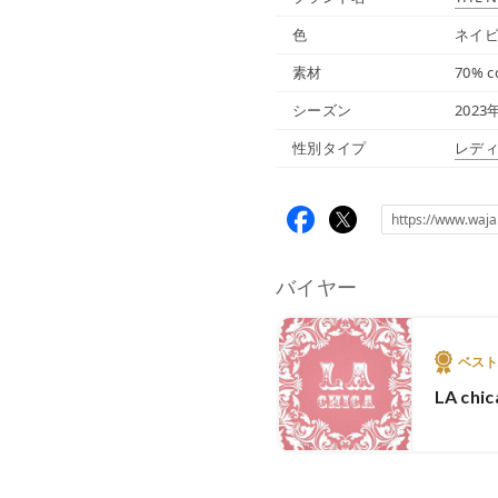
色
ネイビ
素材
70% c
シーズン
2023
性別タイプ
レデ
バイヤー
ベス
LA chic