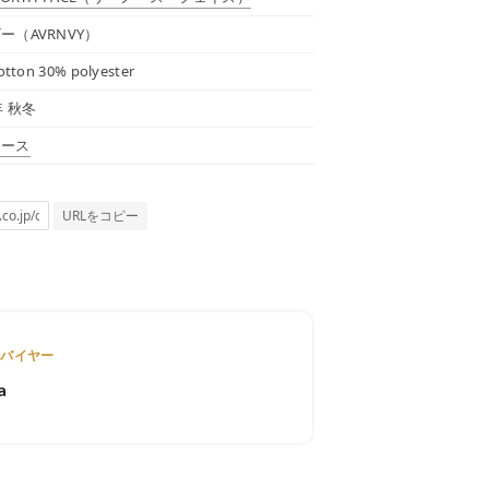
ー（AVRNVY）
otton 30% polyester
年 秋冬
ィース
URLをコピー
トバイヤー
a