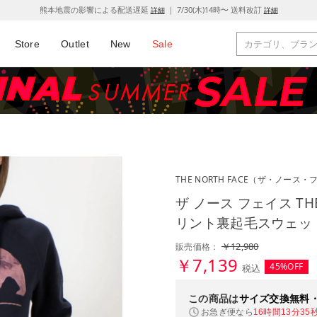
熊本地震の影響による配送遅延
｜ 7/30(木)14時〜 送料改訂
詳細
詳細
Store
Outlet
New
Sale
THE NORTH FACE
（ザ・ノース・
ザ ノース フェイス THE
リント裏起毛スウェッ
￥12,980
販売価格：
￥7,139
45%OFF
税込
この商品は
サイズ交換無料
お急ぎ便なら
16時間13分35