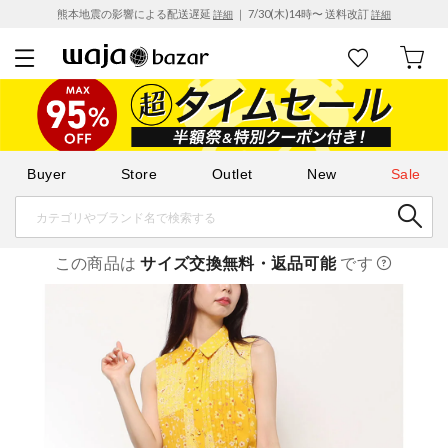
熊本地震の影響による配送遅延
｜ 7/30(木)14時〜 送料改訂
詳細
詳細
Buyer
Store
Outlet
New
Sale
この商品は
サイズ交換無料・返品可能
です