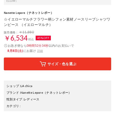
ELLOW）
（ナネットレポー）
Nanette Lepore
☆イエローマルチフラワー柄シフォン素材ノースリーブシャツワ
ンピース （イエローマルチ）
￥11,880
販売価格：
￥6,534
45%OFF
税込
お急ぎ便なら
以内
のお支払いで
0時間52分34秒
8月8日(土)
にお届け
詳細
サイズ・色を選ぶ
ショップ
:
LA chica
ブランド
:
Nanette Lepore
（ナネットレポー）
性別タイプ
:
レディース
カテゴリ
: