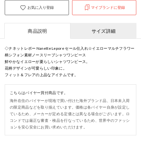
お気に入り登録
マイブランドに登録
商品説明
サイズ詳細
◇ナネットレポー Nanette Lepore セール仕入れ☆イエローマルチフラワー
柄シフォン素材ノースリーブシャツワンピース
鮮やかなイエローが夏らしいシャツワンピース。
花柄デザインが可愛らしい印象に。
フィット＆フレアの上品なアイテムです。
こちらはバイヤー買付商品です。
海外在住のバイヤーが現地で買い付けた海外ブランド品、日本未入荷
の限定商品などを取り揃えています。価格は各バイヤー自身が設定し
ているため、メーカーが定める定価とは異なる場合がございます。ロ
コンドでは厳正な審査・検品を行なっているため、世界中のファッシ
ョンを安心安全にお買い求めいただけます。