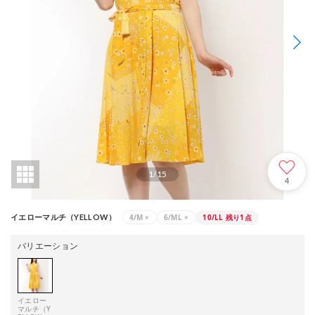
1
/
15
4
4/M
×
6/ML
×
10/LL
残り1点
イエローマルチ（YELLOW）
バリエーション
イエロー
マルチ（Y