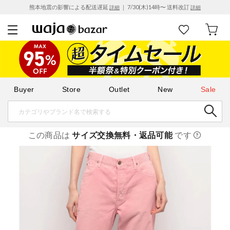
熊本地震の影響による配送遅延
｜ 7/30(木)14時〜 送料改訂
詳細
詳細
Buyer
Store
Outlet
New
Sale
この商品は
サイズ交換無料・返品可能
です