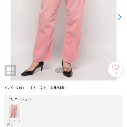
1
/
7
3
1
○
2
○
3
残り2点
ピンク（161）
バリエーション
ピンク（1
61）