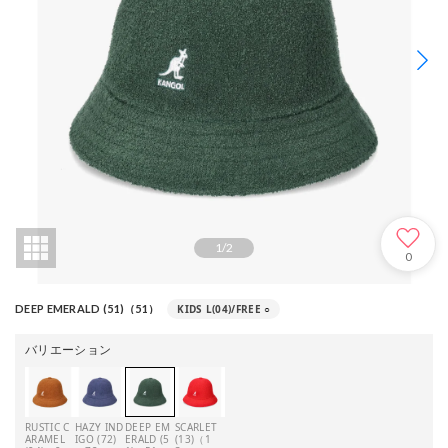
1
/
2
0
KIDS L(04)/FREE
○
DEEP EMERALD (51)（51）
バリエーション
RUSTIC C
HAZY IND
DEEP EM
SCARLET
ARAMEL
IGO (72)
ERALD (5
(13)（1