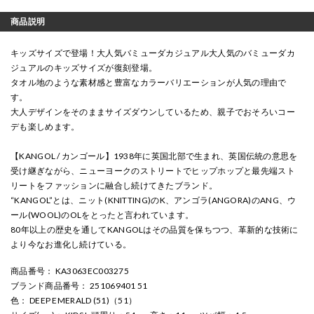
商品説明
キッズサイズで登場！大人気バミューダカジュアル大人気のバミューダカ
ジュアルのキッズサイズが復刻登場。
タオル地のような素材感と豊富なカラーバリエーションが人気の理由で
す。
大人デザインをそのままサイズダウンしているため、親子でおそろいコー
デも楽しめます。
【KANGOL / カンゴール】1938年に英国北部で生まれ、英国伝統の意思を
受け継ぎながら、ニューヨークのストリートでヒップホップと最先端スト
リートをファッションに融合し続けてきたブランド。
“KANGOL”とは、ニット(KNITTING)のK、アンゴラ(ANGORA)のANG、ウ
ール(WOOL)のOLをとったと言われています。
80年以上の歴史を通してKANGOLはその品質を保ちつつ、革新的な技術に
より今なお進化し続けている。
商品番号
： KA3063EC003275
ブランド商品番号
： 251069401 51
色
： DEEP EMERALD (51)（51）