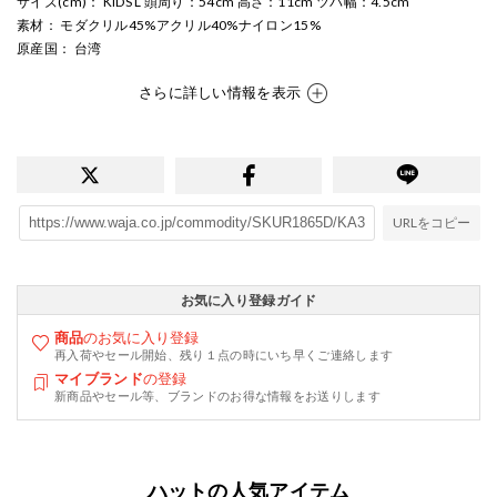
サイズ(cm)
： KIDS L 頭周り：54cm 高さ：11cm ツバ幅：4.5cm
素材
： モダクリル45%アクリル40%ナイロン15%
原産国
： 台湾
さらに詳しい情報を表示
URLをコピー
お気に入り登録ガイド
商品
のお気に入り登録
再入荷やセール開始、残り１点の時にいち早くご連絡します
マイブランド
の登録
新商品やセール等、ブランドのお得な情報をお送りします
ハットの人気アイテム