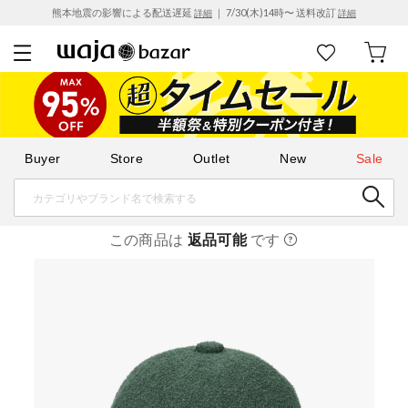
熊本地震の影響による配送遅延
｜ 7/30(木)14時〜 送料改訂
詳細
詳細
Buyer
Store
Outlet
New
Sale
この商品は
返品可能
です