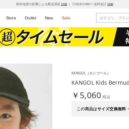
熊本地震の影響による配送遅延
｜ 7/30(木)14時〜 送料改訂
詳細
詳細
Store
Outlet
New
Sale
KANGOL
（カンゴール）
KANGOL Kids Bermu
￥5,060
税込
この商品は
サイズ交換無料