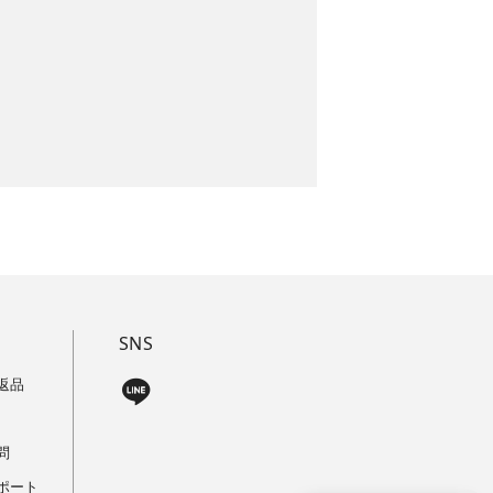
SNS
返品
問
ポート