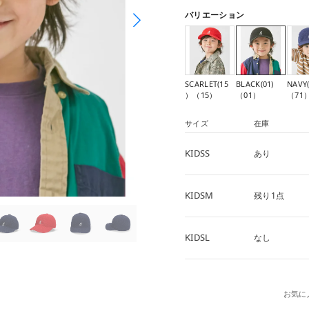
バリエーション
SCARLET(15
BLACK(01)
NAVY(
）（15）
（01）
（71
サイズ
在庫
KIDSS
あり
KIDSM
残り1点
KIDSL
なし
お気に