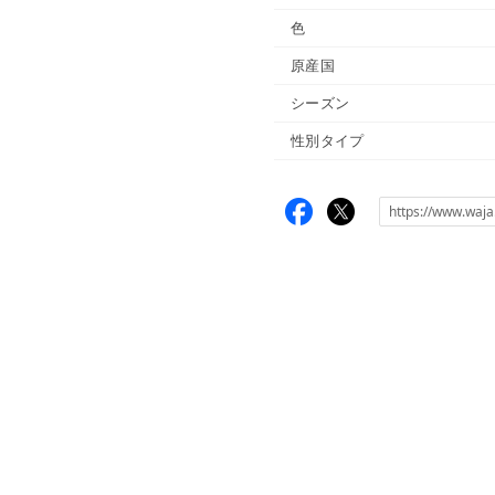
色
原産国
シーズン
性別タイプ