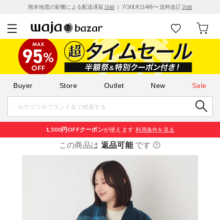
熊本地震の影響による配送遅延
｜ 7/30(木)14時〜 送料改訂
詳細
詳細
Buyer
Store
Outlet
New
Sale
1,500円OFF
クーポン
が使えます
利用条件を見る
この商品は
返品可能
です