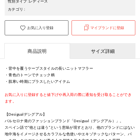
性別タイプ
:
レディース
カテゴリ
:
お気に入り登録
マイブランドに登録
商品説明
サイズ詳細
・背中を覆うケープスタイルの長いニットマフラー
・青色のトーンでチェック柄
・肌寒い時期にプラスしたいアイテム
お気に入りに登録すると値下げや再入荷の際に通知を受け取ることができ
ます。
【Desigualデシグアル】
バルセロナ発のファッションブランド「Desigual（デシグアル）」。
スペイン語で“他とは違う”という意味が現すとおり、他のブランドにはない
地中海をイメージさせるカラフルな色使いやエキゾチックなパターン、パ