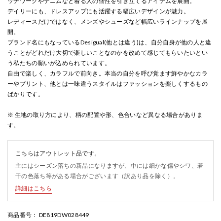
ッチワークやデニムなど着る人の個性を引き立てるアイテムを展開。
デイリーにも、ドレスアップにも活躍する幅広いデザインが魅力。
レディースだけではなく、メンズやシューズなど幅広いラインナップを展
開。
ブランド名にもなっているDesigual(他とは違う)は、自分自身が他の人と違
うことがどれだけ大切で楽しいことなのかを改めて感じてもらいたいとい
う私たちの願いが込められています。
自由で楽しく、カラフルで前向き。本当の自分を呼び覚ます鮮やかなカラ
ーやプリント、他とは一味違うスタイルはファッションを楽しくするもの
ばかりです。
※ 生地の取り方により、柄の配置や形、色合いなど異なる場合がありま
す。
こちらはアウトレット品です。
主にはシーズン落ちの新品になりますが、中には細かな傷やシワ、若
干の色落ち等がある場合がございます（訳あり品を除く）。
詳細はこちら
商品番号
： DE819DW028449