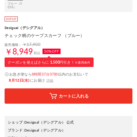
ブルー（5
036）
（デシグアル）
Desigual
チェック柄のケープスカーフ （ブルー）
￥17,900
販売価格：
￥8,949
50%OFF
税込
クーポンを使えばさらに
1,500
円引き！
※適用条件
お急ぎ便なら
以内
のお支払いで
8時間37分06秒
8月12日(水)
にお届け
詳細
カートに入れる
ショップ
:
Desigual（デシグアル） 公式
ブランド
:
Desigual
（デシグアル）