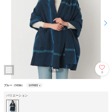
1
/
6
0
U/FREE
○
ブルー（5036）
バリエーション