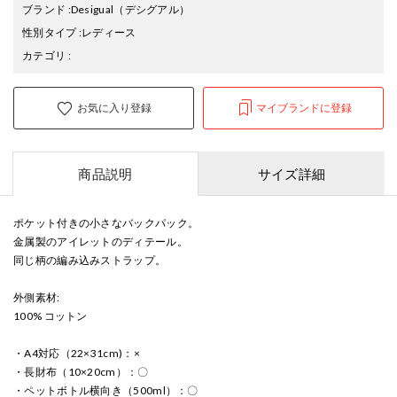
ブランド
:
Desigual
（デシグアル）
性別タイプ
:
レディース
カテゴリ
:
お気に入り登録
マイブランドに登録
商品説明
サイズ詳細
ポケット付きの小さなバックパック。
金属製のアイレットのディテール。
同じ柄の編み込みストラップ。
外側素材:
100% コットン
・A4対応（22×31cm)：×
・長財布（10×20cm）：〇
・ペットボトル横向き（500ml）：〇