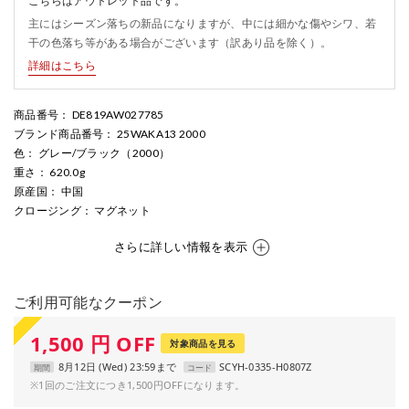
こちらはアウトレット品です。
主にはシーズン落ちの新品になりますが、中には細かな傷やシワ、若
干の色落ち等がある場合がございます（訳あり品を除く）。
詳細はこちら
商品番号
： DE819AW027785
ブランド商品番号
： 25WAKA13 2000
色
： グレー/ブラック（2000）
重さ
： 620.0g
原産国
： 中国
クロージング
： マグネット
さらに詳しい情報を表示
ご利用可能なクーポン
1,500
円
OFF
対象商品を見る
8月12日 (Wed) 23:59まで
SCYH-0335-H0807Z
期間
コード
※1回のご注文につき1,500円OFFになります。