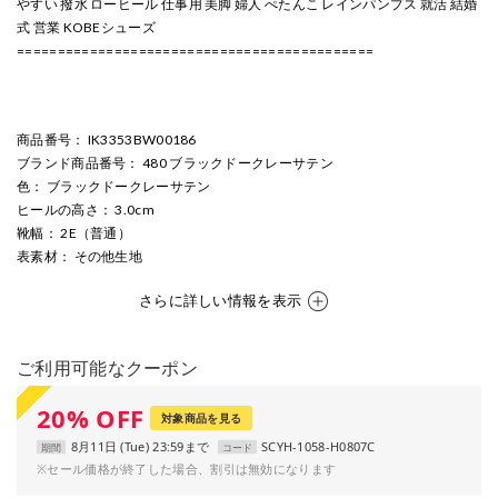
やすい 撥水 ローヒール 仕事用 美脚 婦人 ぺたんこ レインパンプス 就活 結婚
式 営業 KOBEシューズ
============================================
商品番号
： IK3353BW00186
ブランド商品番号
： 480 ブラックドークレーサテン
色
： ブラックドークレーサテン
ヒールの高さ
： 3.0cm
靴幅
： 2E（普通）
表素材
： その他生地
さらに詳しい情報を表示
ご利用可能なクーポン
20
%
OFF
対象商品を見る
8月11日 (Tue) 23:59まで
SCYH-1058-H0807C
期間
コード
※セール価格が終了した場合、割引は無効になります