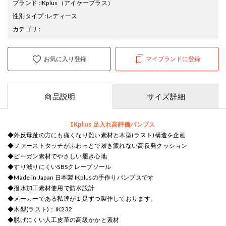
ブランド
:
IKplus
（アイケープラス）
性別タイプ
:
レディース
カテゴリ
:
お気に入り登録
マイブランドに登録
商品説明
サイズ詳細
IKplus 足入れ高評価パンプス
◆外反母趾の方にも痛くなり難い素材と木型(ラスト)構造を企画
◆ファーストタッチがふわっとで履き疲れない高反発クッション
◆ビーガン素材でやさしい履き心地
◆すり減りにくいSBSクレープソール
◆Made in Japan 日本製 IKplusの手作りパンプスです
◆撥水加工素材使用で防水設計
◆メーカーである私達が１足ずつ製作しております。
◆木型(ラスト)：IK232
◆脱げにくい人工皮革の高級かかと素材