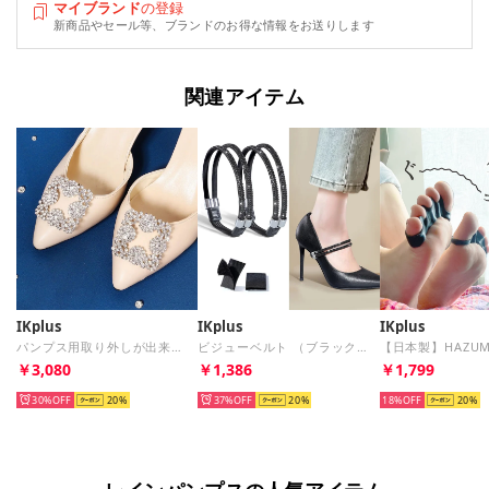
マイブランド
の登録
新商品やセール等、ブランドのお得な情報をお送りします
関連アイテム
IKplus
IKplus
IKplus
パンプス用取り外しが出来るビジュー Ikplus （55.シルバー）
ビジューベルト （ブラック/ブラック）
￥3,080
￥1,386
￥1,799
30%
20
37%
20
18%
20