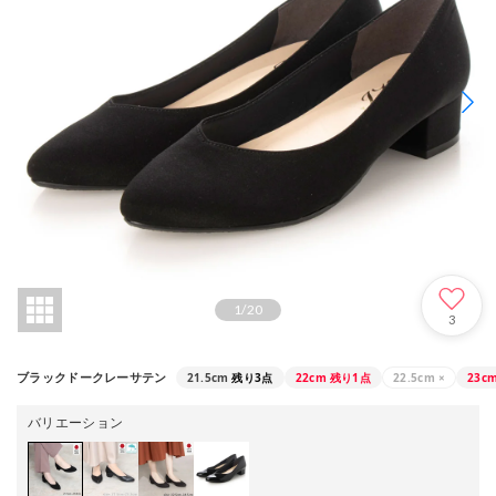
1
/
20
3
21.5cm
残り3点
22cm
残り1点
22.5cm
×
23c
ブラックドークレーサテン
バリエーション