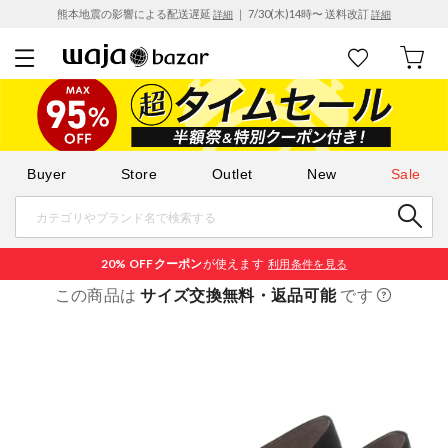
熊本地震の影響による配送遅延
｜ 7/30(木)14時〜 送料改訂
詳細
詳細
Buyer
Store
Outlet
New
Sale
20% OFF
クーポン
が使えます
利用条件を見る
この商品は
サイズ交換無料・返品可能
です