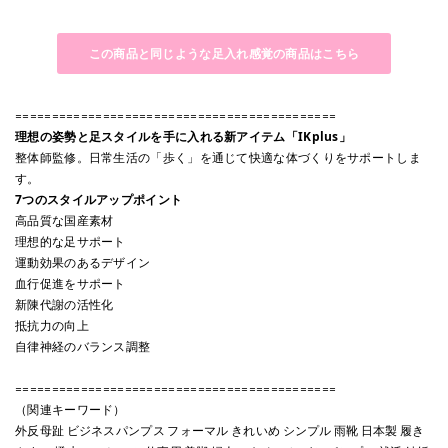
この商品と同じような足入れ感覚の商品はこちら
============================================
理想の姿勢と足スタイルを手に入れる新アイテム「IKplus」
整体師監修。日常生活の「歩く」を通じて快適な体づくりをサポートしま
す。
7つのスタイルアップポイント
高品質な国産素材
理想的な足サポート
運動効果のあるデザイン
血行促進をサポート
新陳代謝の活性化
抵抗力の向上
自律神経のバランス調整
============================================
（関連キーワード）
外反母趾 ビジネスパンプス フォーマル きれいめ シンプル 雨靴 日本製 履き