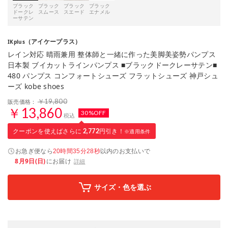
ブラック
ブラック
ブラック
ブラック
ドークレ
スムース
スエード
エナメル
ーサテン
（アイケープラス）
IKplus
レイン対応 晴雨兼用 整体師と一緒に作った美脚美姿勢パンプス
日本製 ブイカットラインパンプス ■ブラックドークレーサテン■
480 パンプス コンフォートシューズ フラットシューズ 神戸シュ
ーズ kobe shoes
￥19,800
販売価格：
￥13,860
30%OFF
税込
クーポンを使えばさらに
2,772
円引き！
※適用条件
お急ぎ便なら
以内
のお支払いで
20時間35分27秒
8月9日(日)
にお届け
詳細
サイズ・色を選ぶ