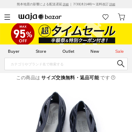
熊本地震の影響による配送遅延
｜ 7/30(木)14時〜 送料改訂
詳細
詳細
Buyer
Store
Outlet
New
Sale
この商品は
サイズ交換無料・返品可能
です