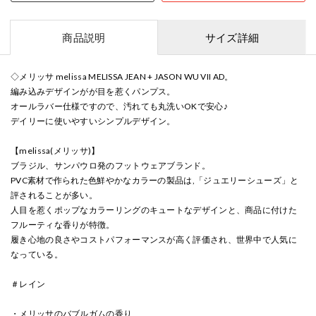
商品説明
サイズ詳細
◇メリッサ melissa MELISSA JEAN + JASON WU VII AD。
編み込みデザインがが目を惹くパンプス。
オールラバー仕様ですので、汚れても丸洗いOKで安心♪
デイリーに使いやすいシンプルデザイン。
【melissa(メリッサ)】
ブラジル、サンパウロ発のフットウェアブランド。
PVC素材で作られた色鮮やかなカラーの製品は,「ジュエリーシューズ」と
評されることが多い。
人目を惹くポップなカラーリングのキュートなデザインと、商品に付けた
フルーティな香りが特徴。
履き心地の良さやコストパフォーマンスが高く評価され、世界中で人気に
なっている。
＃レイン
・メリッサのバブルガムの香り