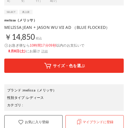
4）
9）
11）
407）
（メリッサ）
melissa
MELISSA JEAN + JASON WU VII AD （BLUE FLOCKED）
￥14,850
税込
お急ぎ便なら
以内
のお支払いで
10時間17分08秒
8月8日(土)
にお届け
詳細
サイズ・色を選ぶ
ブランド
:
melissa
（メリッサ）
性別タイプ
:
レディース
カテゴリ
:
お気に入り登録
マイブランドに登録