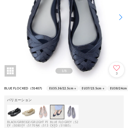
1
/
8
3
EU35.36/22.5cm
○
EU37/23.5cm
○
EU38/24cm
BLUE FLOCKED（51407）
バリエーション
BLACK/GR
BEIGE/GR
LIGHT PI
BLUE FLO
GREY（52
EY（5080
EY（5170
NK（513
CKED（51
885）