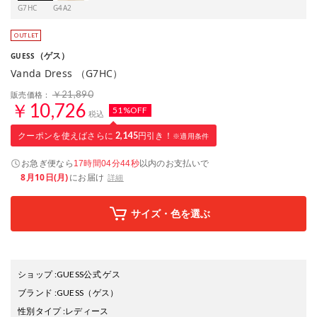
G7HC
G4A2
（ゲス）
GUESS
Vanda Dress （G7HC）
￥21,890
販売価格：
￥10,726
51%OFF
税込
クーポンを使えばさらに
2,145
円引き！
※適用条件
お急ぎ便なら
以内
のお支払いで
17時間04分43秒
8月10日(月)
にお届け
詳細
サイズ・色を選ぶ
ショップ
:
GUESS公式 ゲス
ブランド
:
GUESS
（ゲス）
性別タイプ
:
レディース