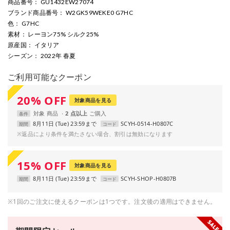
商品番号
： GU1432EW27074
ブランド商品番号
： W2GK59WEKE0 G7HC
色
： G7HC
素材
： レーヨン75% シルク25%
原産国
： イタリア
シーズン
： 2022年 春夏
ご利用可能なクーポン
20
%
OFF
対象商品を見る
対象
商品
2 点以上
条件
8月11日 (Tue) 23:59まで
SCYH-0514-H0807C
期間
コード
※返品により条件を満たさない場合、割引は無効になります
15
%
OFF
対象商品を見る
8月11日 (Tue) 23:59まで
SCYH-SHOP-H0807B
期間
コード
※1回のご注文に使えるクーポンは1つです。注文後の適用はできません。