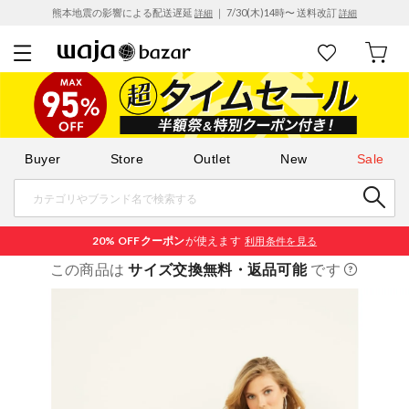
熊本地震の影響による配送遅延
｜ 7/30(木)14時〜 送料改訂
詳細
詳細
Buyer
Store
Outlet
New
Sale
20% OFF
クーポン
が使えます
利用条件を見る
この商品は
サイズ交換無料・返品可能
です