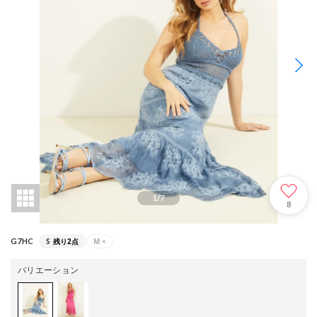
1
/
7
8
S
残り2点
M
×
G7HC
バリエーション