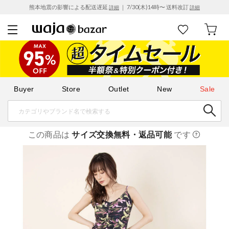
熊本地震の影響による配送遅延
｜ 7/30(木)14時〜 送料改訂
詳細
詳細
Buyer
Store
Outlet
New
Sale
この商品は
サイズ交換無料・返品可能
です