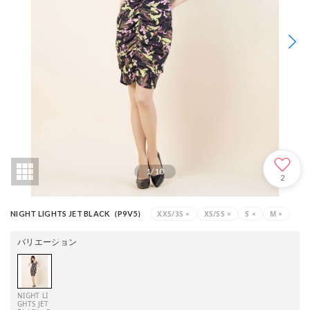
1
/
10
2
XXS/3S
×
XS/SS
×
S
×
M
×
NIGHT LIGHTS JET BLACK（P9V5）
バリエーション
NIGHT LI
GHTS JET