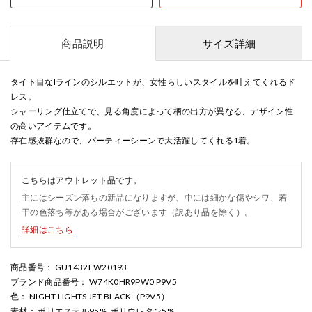
商品説明
サイズ詳細
タイト目なIラインのシルエットが、女性らしいスタイルを叶えてくれるド
レス。
シャーリング仕立てで、見る角度によって柄の出方が異なる、デザイン性
の高いアイテムです。
存在感抜群なので、パーティーシーンで大活躍してくれる1着。
こちらはアウトレット品です。
主にはシーズン落ちの新品になりますが、中には細かな傷やシワ、若
干の色落ち等がある場合がございます（訳あり品を除く）。
詳細はこちら
商品番号
： GU1432EW20193
ブランド商品番号
： W74K0HR9PW0 P9V5
色
： NIGHT LIGHTS JET BLACK（P9V5）
素材
： ポリエステル95%, ポリウレタン5%