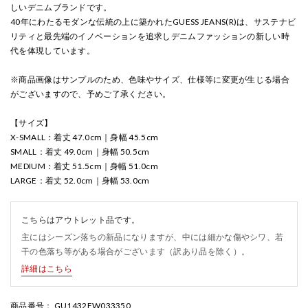
しいデニムブランドです。
40年にわたるモダンな伝統の上に築かれたGUESS JEANS(R)は、サステナビ
リティと最先端のイノベーションを追求しデニムファッションの新しい時
代を体現しています。
※商品画像はサンプルのため、色味やサイズ、仕様等に変更が生じる場合
がございますので、予めご了承ください。
【サイズ】
X-SMALL：着丈 47.0cm｜身幅 45.5cm
SMALL：着丈 49.0cm｜身幅 50.5cm
MEDIUM：着丈 51.5cm｜身幅 51.0cm
LARGE：着丈 52.0cm｜身幅 53.0cm
こちらはアウトレット品です。
主にはシーズン落ちの新品になりますが、中には細かな傷やシワ、若
干の色落ち等がある場合がございます（訳あり品を除く）。
詳細はこちら
商品番号
： GU1432EW033350