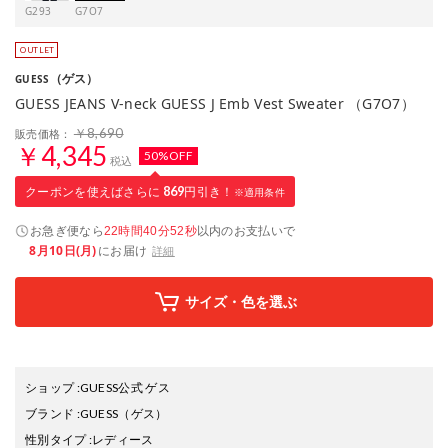
G293
G7O7
（ゲス）
GUESS
GUESS JEANS V-neck GUESS J Emb Vest Sweater （G7O7）
￥8,690
販売価格：
￥4,345
50%OFF
税込
クーポンを使えばさらに
869
円引き！
※適用条件
お急ぎ便なら
以内
のお支払いで
22時間40分51秒
8月10日(月)
にお届け
詳細
サイズ・色を選ぶ
ショップ
:
GUESS公式 ゲス
ブランド
:
GUESS
（ゲス）
性別タイプ
:
レディース