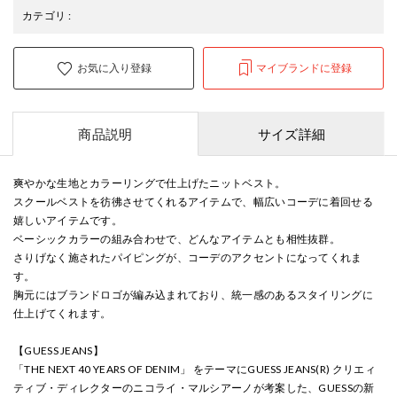
カテゴリ
:
お気に入り登録
マイブランドに登録
商品説明
サイズ詳細
爽やかな生地とカラーリングで仕上げたニットベスト。
スクールベストを彷彿させてくれるアイテムで、幅広いコーデに着回せる
嬉しいアイテムです。
ベーシックカラーの組み合わせで、どんなアイテムとも相性抜群。
さりげなく施されたパイピングが、コーデのアクセントになってくれま
す。
胸元にはブランドロゴが編み込まれており、統一感のあるスタイリングに
仕上げてくれます。
【GUESS JEANS】
「THE NEXT 40 YEARS OF DENIM」 をテーマにGUESS JEANS(R) クリエィ
ティブ・ディレクターのニコライ・マルシアーノが考案した、GUESSの新