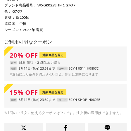
ブランド商品番号
： W5GR02Z3HM1 G7O7
色
： G7O7
素材
： 綿100%
原産国
： 中国
シーズン
： 2025年 春夏
ご利用可能なクーポン
20
%
OFF
対象商品を見る
対象
商品
2 点以上
条件
8月11日 (Tue) 23:59まで
SCYH-0514-H0807C
期間
コード
※返品により条件を満たさない場合、割引は無効になります
15
%
OFF
対象商品を見る
8月11日 (Tue) 23:59まで
SCYH-SHOP-H0807B
期間
コード
※1回のご注文に使えるクーポンは1つです。注文後の適用はできません。