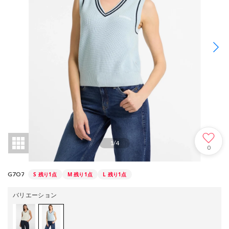
1
/
4
0
S
残り1点
M
残り1点
L
残り1点
G7O7
バリエーション