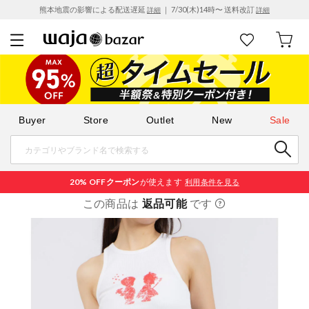
熊本地震の影響による配送遅延
｜ 7/30(木)14時〜 送料改訂
詳細
詳細
Buyer
Store
Outlet
New
Sale
20% OFF
クーポン
が使えます
利用条件を見る
この商品は
返品可能
です