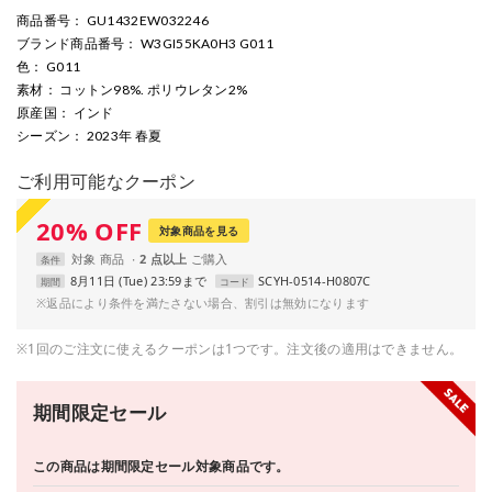
商品番号
： GU1432EW032246
ブランド商品番号
： W3GI55KA0H3 G011
色
： G011
素材
： コットン98%. ポリウレタン2%
原産国
： インド
シーズン
： 2023年 春夏
ご利用可能なクーポン
20
%
OFF
対象商品を見る
対象
商品
2 点以上
条件
8月11日 (Tue) 23:59まで
SCYH-0514-H0807C
期間
コード
※返品により条件を満たさない場合、割引は無効になります
※1回のご注文に使えるクーポンは1つです。注文後の適用はできません。
期間限定セール
この商品は期間限定セール対象商品です。