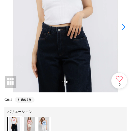
1
/
10
0
S
残り2点
G011
バリエーション