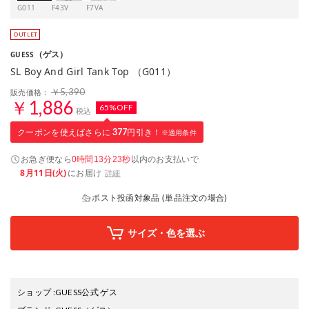
G011
F43V
F7VA
（ゲス）
GUESS
SL Boy And Girl Tank Top （G011）
￥5,390
販売価格：
￥1,886
65%OFF
税込
クーポンを使えばさらに
377
円引き！
※適用条件
お急ぎ便なら
以内
のお支払いで
0時間13分22秒
8月11日(火)
にお届け
詳細
ポスト投函対象品 (単品注文の場合)
サイズ・色を選ぶ
ショップ
:
GUESS公式 ゲス