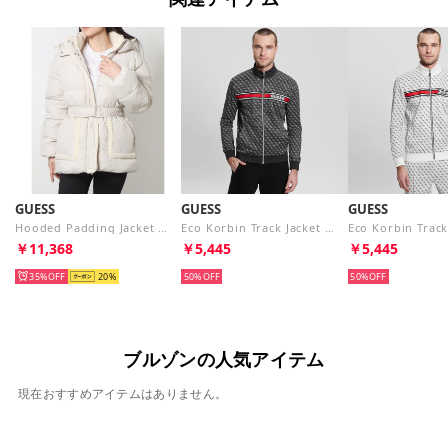
GUESS
GUESS
GUESS
Hooded Padding Jacket （IVY）
Eco Korbin Track Jacket （P9QC） ジャージ
￥11,368
￥5,445
￥5,445
35%
20
50%
50%
ブルゾンの人気アイテム
現在おすすめアイテムはありません。