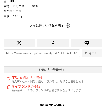
色
： JBLK
素材
： ポリエステル100%
原産国
： 中国
重さ
： 610.0g
さらに詳しい情報を表示
URLをコピー
お気に入り登録ガイド
商品
のお気に入り登録
再入荷やセール開始、残り１点の時にいち早くご連絡します
マイブランド
の登録
新商品やセール等、ブランドのお得な情報をお送りします
関連アイテム