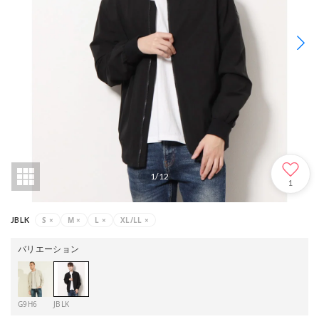
1
/
12
1
S
×
M
×
L
×
XL/LL
×
JBLK
バリエーション
G9H6
JBLK