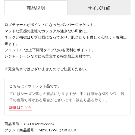
商品説明
サイズ詳細
ロゴチャームがポイントになったボンバージャケット。
マットな質感の生地でカジュアル過ぎない印象に。
ネックと袖裾はリブ仕様になっており、肌当たりも優しく心地よく着用出
来ます。
フロントZIPは上下開閉タイプなのも便利なポイント。
レジャーシーンなどにも重宝する撥水加工素材です。
※完全防水ではございませんのでご注意ください。
こちらはアウトレット品です。
主にはシーズン落ちの新品になりますが、中には細かな傷やシワ、若
干の色落ち等がある場合がございます（訳あり品を除く）。
詳細はこちら
商品番号
： GU1432EM26687
ブランド商品番号
： M2YL17WEQO0 JBLK