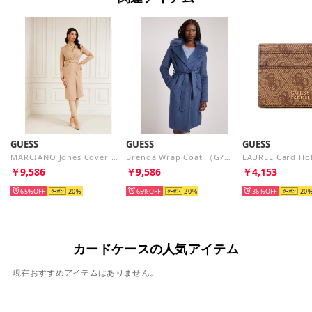
GUESS
GUESS
GUESS
MARCIANO Jones Cover Up （A10H） ジャケット
Brenda Wrap Coat （G7HN）
￥9,586
￥9,586
￥4,153
65%
20
65%
20
36%
20
カードケースの人気アイテム
現在おすすめアイテムはありません。