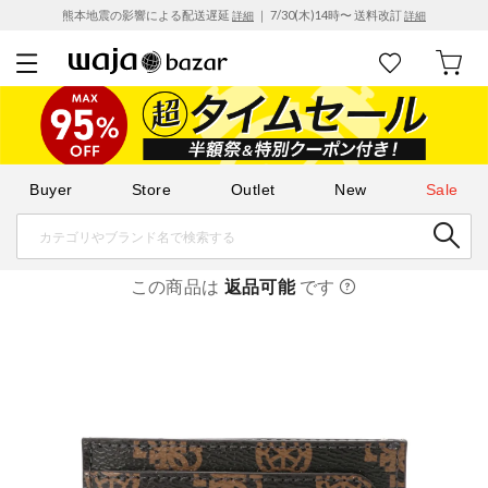
熊本地震の影響による配送遅延
｜ 7/30(木)14時〜 送料改訂
詳細
詳細
Buyer
Store
Outlet
New
Sale
この商品は
返品可能
です