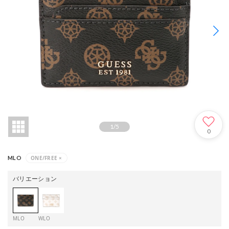
1
/
5
0
ONE/FREE
×
MLO
バリエーション
MLO
WLO