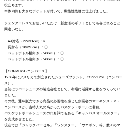
役立ちます。
本体内側も大きなポケットが付いて、機能性抜群に仕上げました。
ジェンダーレスでお使いいただけ、新生活のギフトとしても喜ばれること
間違いなし。
・A4対応（22×31cm)：×
・長財布（10×20cm）：〇
・ペットボトル横向き（500ml）：〇
・ペットボトル縦向き（500ml）：〇
【CONVERSE/コンバース】
1908年にアメリカで創立されたシューズブランド、CONVERSE（コンバー
ス）。
当初はラバーシューズの製造会社として、冬場に活躍する靴をつくってい
ました。
その後、通年販売できる商品の必要性を感じた創業者のマーキンス・Ｍ・
コンバースが、当時人気の高かったバスケットボールに着目。
バスケットボールシューズの代名詞でもある「キャンバス オールスター」
を完成させました。
現在では「ジャックパーセル」「ワンスター」「ウエポン」等、数々のマ