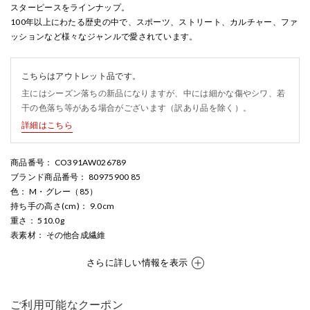
スターピースをラインナップ。
100年以上にわたる歴史の中で、スポーツ、ストリート、カルチャー、ファ
ッションなど様々なジャンルで愛されています。
こちらはアウトレット品です。
主にはシーズン落ちの新品になりますが、中には細かな傷やシワ、若
干の色落ち等がある場合がございます（訳あり品を除く）。
詳細はこちら
商品番号
： CO391AW026789
ブランド商品番号
： 80975900 85
色
： M・グレー（85）
持ち手の高さ(cm)
： 9.0cm
重さ
： 510.0g
表素材
： その他合成繊維
さらに詳しい情報を表示
ご利用可能なクーポン