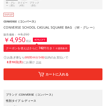
M・グレ
ネイビー
ブラック
ー（85）
（49）
（80）
（コンバース）
CONVERSE
CONVERSE SCHOOL CASUAL SQUARE BAG （M・グレー）
￥8,250
販売価格：
￥4,950
40%OFF
税込
クーポンを使えばさらに
742
円引き！
※適用条件
お急ぎ便なら
以内
のお支払いで
6時間44分53秒
8月10日(月)
にお届け
詳細
カートに入れる
ブランド
:
CONVERSE
（コンバース）
性別タイプ
:
レディース