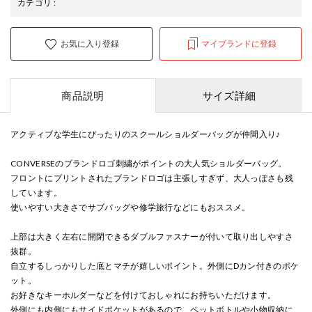
カテゴリ
:
お気に入り登録
マイブランドに登録
商品説明
サイズ詳細
アクティブな学生にぴったりのスクールショルダーバッグが仲間入り♪
CONVERSEのブランドロゴ刺繍がポイントの大人気ショルダーバッグ。
フロントにプリントされたブランドロゴは主張しすぎず、大人っぽさも残
しています。
使いやすい大きさでサブバッグや修学旅行などにもおススメ。
上部は大きく左右に開閉できるダブルファスナーが付いて取り出しやすさ
抜群。
自立するしっかりした底とマチが嬉しいポイント。外側にDカン付きのポケ
ット。
お好きなキーホルダーなどを付けておしゃれにお持ちいただけます。
外側にも内側にもサイドポケットがあるので、ペットボトルや小物収納に