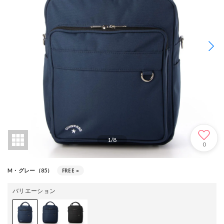
1
/
8
0
FREE
○
M・グレー（85）
バリエーション