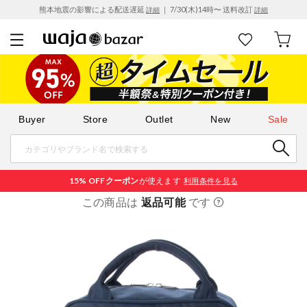
熊本地震の影響による配送遅延
｜ 7/30(木)14時〜 送料改訂
詳細
詳細
Buyer
Store
Outlet
New
Sale
15% OFF
クーポン
が使えます
利用条件を見る
この商品は
返品可能
です