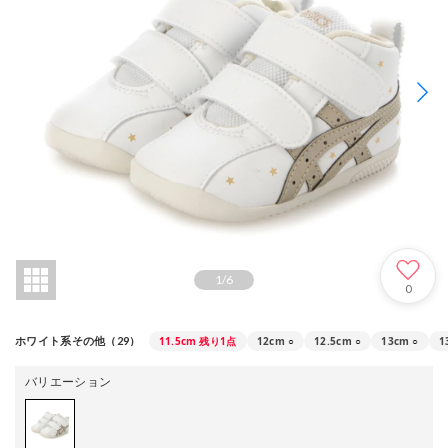
1
/
6
0
11.5cm
残り1点
12cm
○
12.5cm
○
13cm
○
1
ホワイト系その他（29）
バリエーション