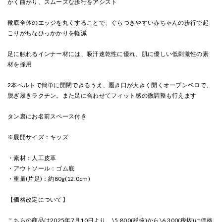
かく曲がり、スムーズな歩行をアシスト
靴底全体のエッジを丸くすることで、ぐらつきやすい赤ちゃんの歩行で起
こりがちなひっかかりを軽減
足に触れるインナー材には、吸汗速乾性に優れ、肌に優しい低刺激性の素
材を採用
2本ベルトで簡単に開閉できるうえ、履き口が大きく開くオープンベロで、
脱ぎ履きラクチン。また足に合わせてフィット感の微調整も行えます
タン裏にお名前スペース付き
※展開サイズ：キッズ
・素材：人工皮革
・アウトソール：ゴム底
・重量(片足)：約80g(12.0cm)
【価格改定について】
こちらの商品は2025年7月10日より、\5,800(税抜)から\6,300(税抜)に価格