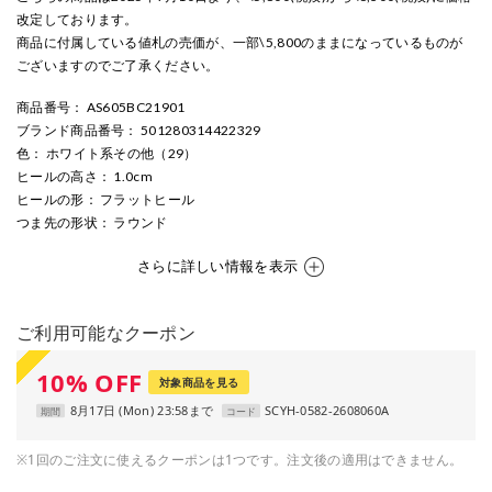
改定しております。
商品に付属している値札の売価が、一部\5,800のままになっているものが
ございますのでご了承ください。
商品番号
： AS605BC21901
ブランド商品番号
： 501280314422329
色
： ホワイト系その他（29）
ヒールの高さ
： 1.0cm
ヒールの形
： フラットヒール
つま先の形状
： ラウンド
さらに詳しい情報を表示
ご利用可能なクーポン
10
%
OFF
対象商品を見る
8月17日 (Mon) 23:58まで
SCYH-0582-2608060A
期間
コード
※1回のご注文に使えるクーポンは1つです。注文後の適用はできません。