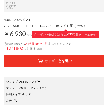
ホワイト
系その他
（29）
（アシックス）
ASICS
702S AMULEFIRST SL 144223 （ホワイト系その他）
￥6,930
クーポンを使えばさらに
693
円引き！
※適用条件
税込
お急ぎ便なら
以内
のお支払いで
22時間10分39秒
8月11日(火)
にお届け
詳細
サイズ・色を選ぶ
ショップ
:
ASBee アスビー
ブランド
:
ASICS
（アシックス）
性別タイプ
:
キッズ
カテゴリ
: