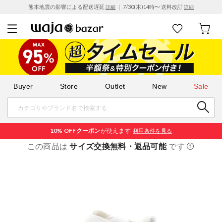
熊本地震の影響による配送遅延
｜ 7/30(木)14時〜 送料改訂
詳細
詳細
Buyer
Store
Outlet
New
Sale
10% OFF
クーポン
が使えます
利用条件を見る
この商品は
サイズ交換無料・返品可能
です