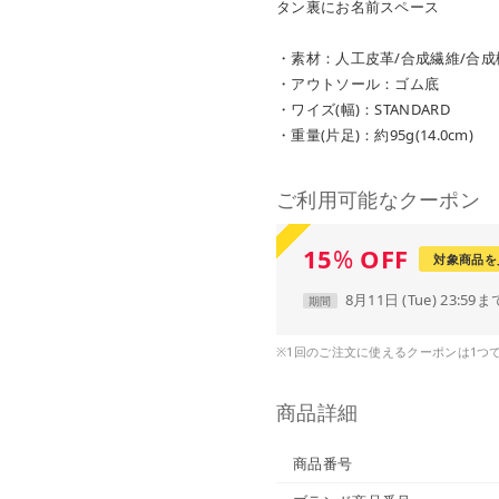
タン裏にお名前スペース
・素材：人工皮革/合成繊維/合成
・アウトソール：ゴム底
・ワイズ(幅)：STANDARD
・重量(片足)：約95g(14.0cm)
ご利用可能なクーポン
15
%
OFF
対象商品を
8月11日 (Tue) 23:59ま
期間
※1回のご注文に使えるクーポンは1つ
商品詳細
商品番号