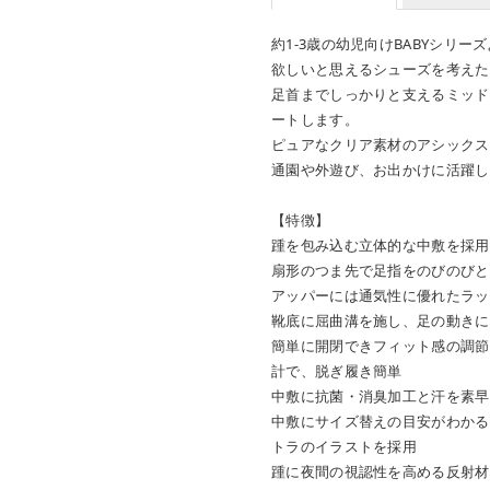
約1-3歳の幼児向けBABYシリ
欲しいと思えるシューズを考えた
足首までしっかりと支えるミッド
ートします。
ピュアなクリア素材のアシックス
通園や外遊び、お出かけに活躍し
【特徴】
踵を包み込む立体的な中敷を採用
扇形のつま先で足指をのびのびと
アッパーには通気性に優れたラッ
靴底に屈曲溝を施し、足の動きに
簡単に開閉できフィット感の調節
計で、脱ぎ履き簡単
中敷に抗菌・消臭加工と汗を素早
中敷にサイズ替えの目安がわかる
トラのイラストを採用
踵に夜間の視認性を高める反射材