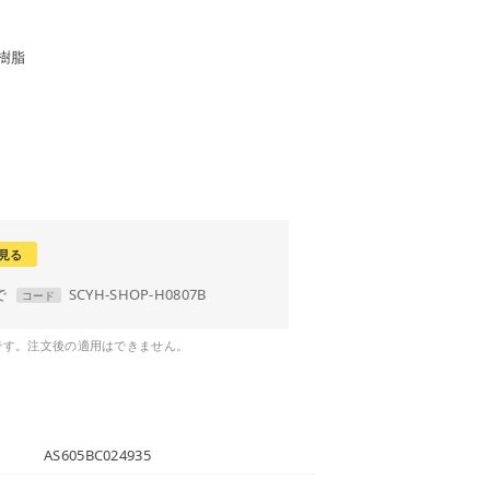
樹脂
見る
で
SCYH-SHOP-H0807B
コード
です。注文後の適用はできません。
AS605BC024935