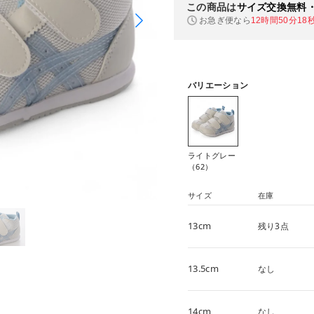
この商品は
サイズ交換無料
お急ぎ便なら
12時間50分17
バリエーション
ライトグレー
（62）
サイズ
在庫
13cm
残り3点
13.5cm
なし
14cm
なし