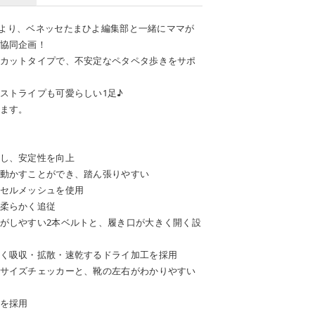
ーズより、ベネッセたまひよ編集部と一緒にママが
協同企画！
カットタイプで、不安定なペタペタ歩きをサポ
ストライプも可愛らしい1足♪
ます。
し、安定性を向上
動かすことができ、踏ん張りやすい
セルメッシュを使用
柔らかく追従
がしやすい2本ベルトと、履き口が大きく開く設
く吸収・拡散・速乾するドライ加工を採用
サイズチェッカーと、靴の左右がわかりやすい
を採用