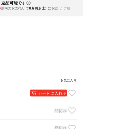
・返品可能
です
以内
のお支払いで
8月8日(土)
にお届け
詳細
秒
お気に入り
カートに入れる
品切れ
品切れ