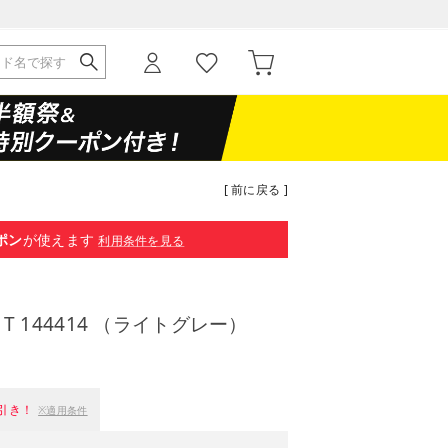
[ 前に戻る ]
ポン
が使えます
利用条件を見る
ID T 144414 （ライトグレー）
引き！
※適用条件