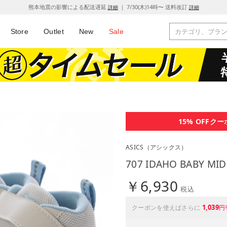
熊本地震の影響による配送遅延
｜ 7/30(木)14時〜 送料改訂
詳細
詳細
Store
Outlet
New
Sale
15% OFF
クー
ASICS
（アシックス）
707 IDAHO BABY M
￥6,930
税込
1,039
クーポンを使えばさらに
円