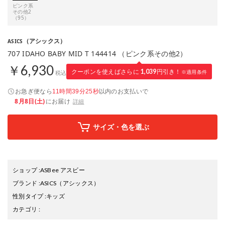
ピンク系
その他2
（95）
（アシックス）
ASICS
707 IDAHO BABY MID T 144414 （ピンク系その他2）
￥6,930
クーポンを使えばさらに
1,039
円引き！
※適用条件
税込
お急ぎ便なら
以内
のお支払いで
11時間39分24秒
8月8日(土)
にお届け
詳細
サイズ・色を選ぶ
ショップ
:
ASBee アスビー
ブランド
:
ASICS
（アシックス）
性別タイプ
:
キッズ
カテゴリ
: