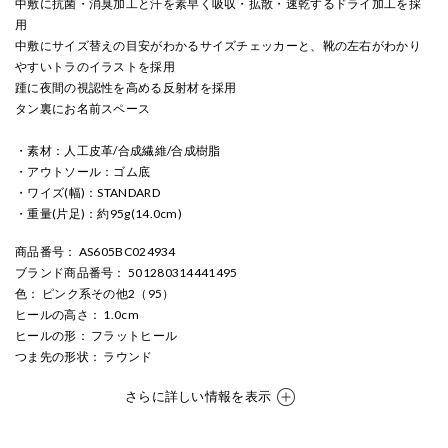
中敷に抗菌・消臭加工と汗を素早く吸収・拡散・速乾するドライ加工を採
用
中敷にサイズ替えの目安がわかるサイズチェッカーと、靴の左右がわかり
やすいトラのイラストを採用
踵に夜間の視認性を高める反射材を採用
タン裏にお名前スペース
・素材：人工皮革/合成繊維/合成樹脂
・アウトソール：ゴム底
・ワイズ(幅)：STANDARD
・重量(片足)：約95g(14.0cm)
商品番号
： AS605BC024934
ブランド商品番号
： 501280314441495
色
： ピンク系その他2（95）
ヒールの高さ
： 1.0cm
ヒールの形
： フラットヒール
つま先の形状
： ラウンド
さらに詳しい情報を表示