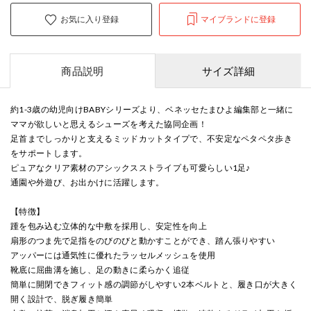
お気に入り登録
マイブランドに登録
商品説明
サイズ詳細
約1-3歳の幼児向けBABYシリーズより、ベネッセたまひよ編集部と一緒に
ママが欲しいと思えるシューズを考えた協同企画！
足首までしっかりと支えるミッドカットタイプで、不安定なペタペタ歩き
をサポートします。
ピュアなクリア素材のアシックスストライプも可愛らしい1足♪
通園や外遊び、お出かけに活躍します。
【特徴】
踵を包み込む立体的な中敷を採用し、安定性を向上
扇形のつま先で足指をのびのびと動かすことができ、踏ん張りやすい
アッパーには通気性に優れたラッセルメッシュを使用
靴底に屈曲溝を施し、足の動きに柔らかく追従
簡単に開閉できフィット感の調節がしやすい2本ベルトと、履き口が大きく
開く設計で、脱ぎ履き簡単