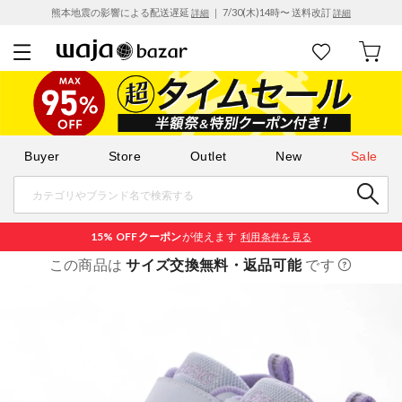
熊本地震の影響による配送遅延
｜ 7/30(木)14時〜 送料改訂
詳細
詳細
Buyer
Store
Outlet
New
Sale
15% OFF
クーポン
が使えます
利用条件を見る
この商品は
サイズ交換無料・返品可能
です