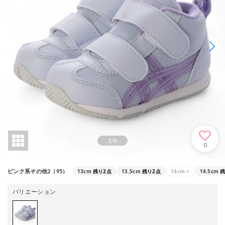
1
/
6
0
13cm
残り2点
13.5cm
残り2点
14cm
×
14.5cm
残
ピンク系その他2（95）
バリエーション