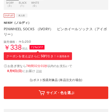
IVORY
BLACK
WHITE
（3）
（1）
（0）
（ノルディ）
NERDY
PINWHEEL SOCKS （IVORY） ピンホイールソックス（アイボ
リー）
￥1,210
販売価格：
￥338
72%OFF
税込
クーポンを使えばさらに
50
円引き！
※適用条件
お急ぎ便なら
以内
のお支払いで
7時間02分00秒
8月9日(日)
にお届け
詳細
ポスト投函対象品 (単品注文の場合)
サイズ・色を選ぶ