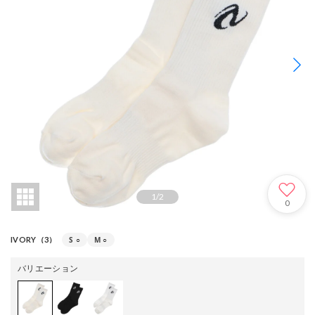
1
/
2
0
S
○
M
○
IVORY（3）
バリエーション