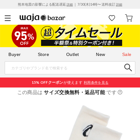
熊本地震の影響による配送遅延
｜ 7/30(木)14時〜 送料改訂
詳細
詳細
Buyer
Store
Outlet
New
Sale
15% OFF
クーポン
が使えます
利用条件を見る
この商品は
サイズ交換無料・返品可能
です