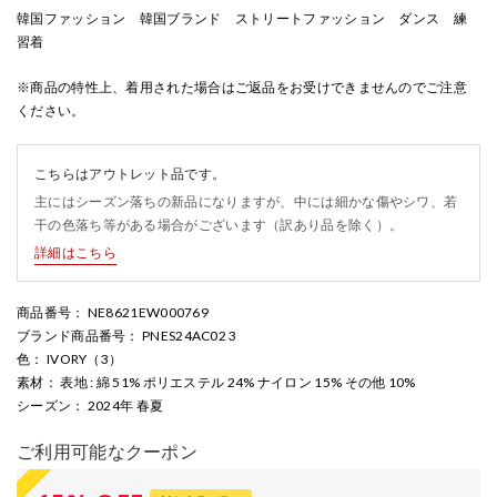
韓国ファッション 韓国ブランド ストリートファッション ダンス 練
習着
※商品の特性上、着用された場合はご返品をお受けできませんのでご注意
ください。
こちらはアウトレット品です。
主にはシーズン落ちの新品になりますが、中には細かな傷やシワ、若
干の色落ち等がある場合がございます（訳あり品を除く）。
詳細はこちら
商品番号
： NE8621EW000769
ブランド商品番号
： PNES24AC02 3
色
： IVORY（3）
素材
： 表地 : 綿 51% ポリエステル 24% ナイロン 15% その他 10%
シーズン
： 2024年 春夏
ご利用可能なクーポン