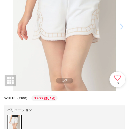
1
/
7
0
XS/SS
残り1点
WHITE（2100）
バリエーション