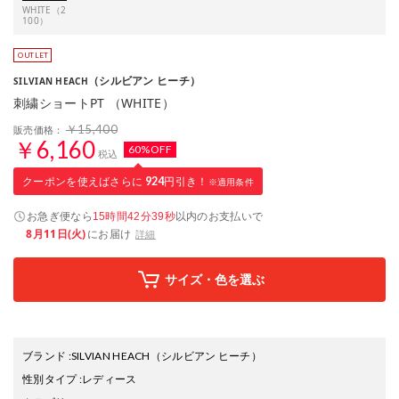
WHITE（2
100）
（シルビアン ヒーチ）
SILVIAN HEACH
刺繍ショートPT （WHITE）
￥15,400
販売価格：
￥6,160
60%OFF
税込
クーポンを使えばさらに
924
円引き！
※適用条件
お急ぎ便なら
以内
のお支払いで
15時間42分38秒
8月11日(火)
にお届け
詳細
サイズ・色を選ぶ
ブランド
:
SILVIAN HEACH
（シルビアン ヒーチ）
性別タイプ
:
レディース