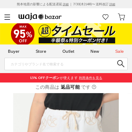
熊本地震の影響による配送遅延
｜ 7/30(木)14時〜 送料改訂
詳細
詳細
Buyer
Store
Outlet
New
Sale
15% OFF
クーポン
が使えます
利用条件を見る
この商品は
返品可能
です