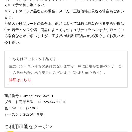
んので予め御了承下さい。
※デッドストック品などの場合、メーカー正規価格と異なる場合もござい
ます。
※輸入や検品ルートの都合上、商品によっては箱に痛みがある場合や検品
中の若干のシワや傷、商品によってはセキュリティラベルを切り取ってい
る場合などがございますが、正規品の確認済商品のため安心してお買い求
め下さい。
こちらはアウトレット品です。
主にはシーズン落ちの新品になりますが、中には細かな傷やシワ、若
干の色落ち等がある場合がございます（訳あり品を除く）。
詳細はこちら
商品番号
： SI9260EW000911
ブランド商品番号
： GPP25347 2100
色
： WHITE（2100）
シーズン
： 2025年 春夏
ご利用可能なクーポン