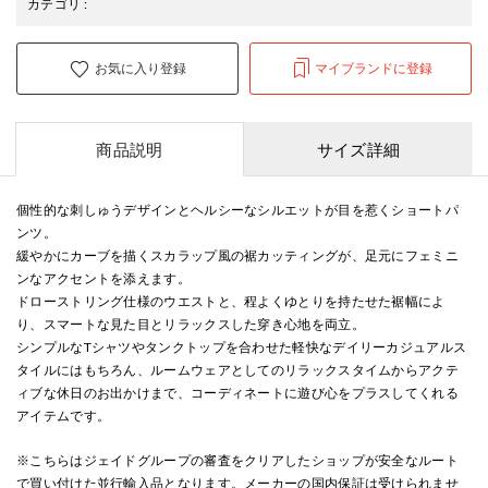
カテゴリ
:
お気に入り登録
マイブランドに登録
商品説明
サイズ詳細
個性的な刺しゅうデザインとヘルシーなシルエットが目を惹くショートパ
ンツ。
緩やかにカーブを描くスカラップ風の裾カッティングが、足元にフェミニ
ンなアクセントを添えます。
ドローストリング仕様のウエストと、程よくゆとりを持たせた裾幅によ
り、スマートな見た目とリラックスした穿き心地を両立。
シンプルなTシャツやタンクトップを合わせた軽快なデイリーカジュアルス
タイルにはもちろん、ルームウェアとしてのリラックスタイムからアクテ
ィブな休日のお出かけまで、コーディネートに遊び心をプラスしてくれる
アイテムです。
※こちらはジェイドグループの審査をクリアしたショップが安全なルート
で買い付けた並行輸入品となります。メーカーの国内保証は受けられませ