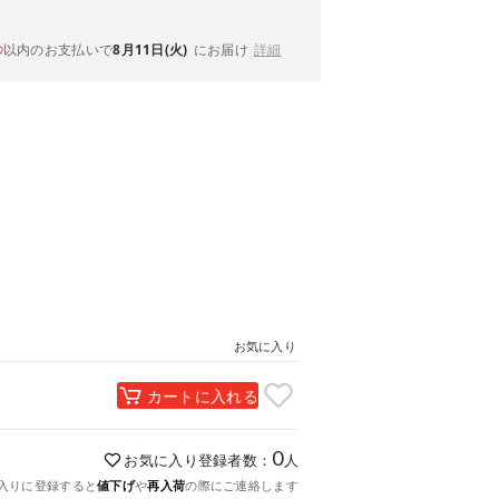
以内
のお支払いで
8月11日(火)
にお届け
詳細
秒
お気に入り
カートに入れる
0
お気に入り登録者数：
人
入りに登録すると
値下げ
や
再入荷
の際にご連絡します