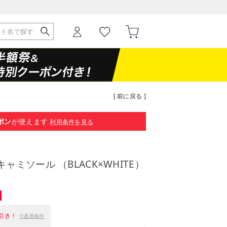
[ 前に戻る ]
ポン
が使えます
利用条件を見る
ミソール （BLACK×WHITE）
引き！
※適用条件