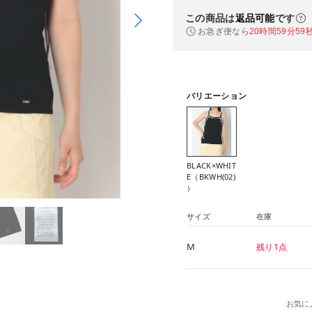
この商品は
返品可能
です
お急ぎ便なら
20時間59分58
バリエーション
BLACK×WHIT
E（BKWH(02)
）
サイズ
在庫
M
残り1点
お気に