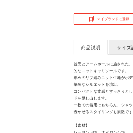
マイブランドに登録
商品説明
サイズ
首元とアームホールに施された、
的なニットキャミソールです。
細めのリブ編みニット生地がボデ
華奢なシルエットを演出。
コンパクトな丈感とすっきりとし
ドを醸し出します。
一枚での着用はもちろん、シャツ
覗かせるスタイリングも素敵です
【素材】
レーヨン53％ ナイロン47％