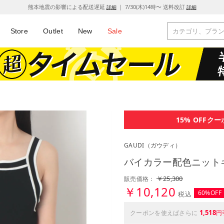
熊本地震の影響による配送遅延
｜ 7/30(木)14時〜 送料改訂
詳細
詳細
Store
Outlet
New
Sale
15% OFF
クー
GAUDI
（ガウディ）
バイカラー配色ニットキャ
￥25,300
販売価格：
￥10,120
60%OFF
税込
1,518
クーポンを使えばさらに
円