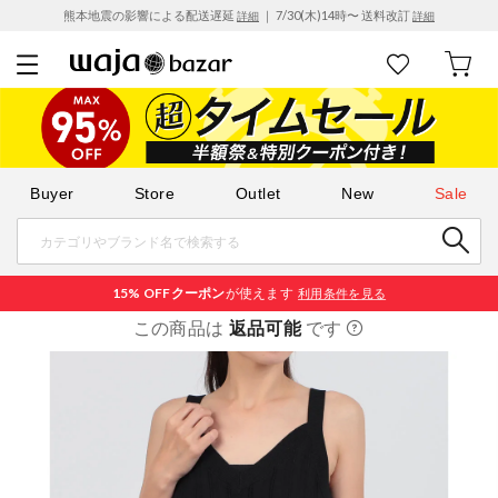
熊本地震の影響による配送遅延
｜ 7/30(木)14時〜 送料改訂
詳細
詳細
Buyer
Store
Outlet
New
Sale
15% OFF
クーポン
が使えます
利用条件を見る
この商品は
返品可能
です