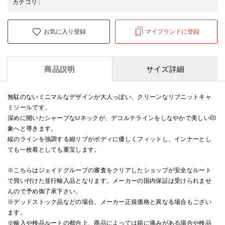
カテゴリ
:
お気に入り登録
マイブランドに登録
商品説明
サイズ詳細
無駄のないミニマルなデザインが大人っぽい、クリーンなリブニットキャ
ミソールです。
深めに開いたシャープなUネックが、デコルテラインをしなやかで美しい印
象へと導きます。
縦のラインを強調する細リブがボディに優しくフィットし、インナーとし
ても一枚着としても重宝します。
※こちらはジェイドグループの審査をクリアしたショップが安全なルート
で買い付けた並行輸入品となります。メーカーの国内保証は受けられませ
んので予め御了承下さい。
※デッドストック品などの場合、メーカー正規価格と異なる場合もござい
ます。
※輸入や検品ルートの都合上、商品によっては箱に痛みがある場合や検品