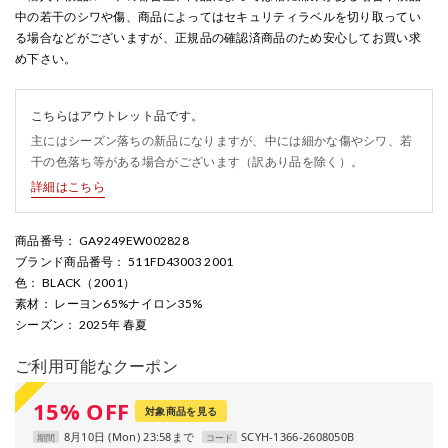
中の若干のシワや傷、商品によってはセキュリティラベルを切り取ってい
る場合などがございますが、正規品の確認済商品のため安心してお買い求
め下さい。
こちらはアウトレット品です。
主にはシーズン落ちの新品になりますが、中には細かな傷やシワ、若
干の色落ち等がある場合がございます（訳あり品を除く）。
詳細はこちら
商品番号
： GA9249EW002828
ブランド商品番号
： 511FD43003 2001
色
： BLACK（2001）
素材
： レーヨン65%ナイロン35%
シーズン
： 2025年 春夏
ご利用可能なクーポン
15
%
OFF
対象商品を見る
8月10日 (Mon) 23:58まで
SCYH-1366-2608050B
期間
コード