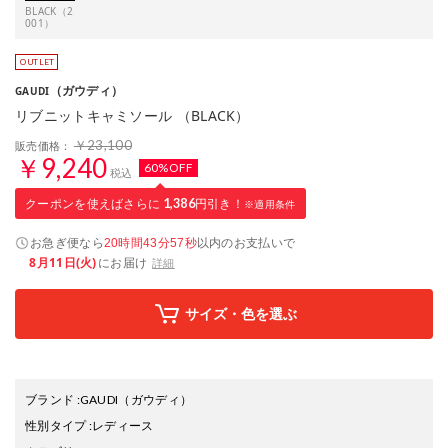
BLACK（2
001）
（ガウディ）
GAUDI
リブニットキャミソール （BLACK）
￥23,100
販売価格：
￥9,240
60%OFF
税込
クーポンを使えばさらに
1,386
円引き！
※適用条件
お急ぎ便なら
以内
のお支払いで
20時間43分56秒
8月11日(火)
にお届け
詳細
サイズ・色を選ぶ
ブランド
:
GAUDI
（ガウディ）
性別タイプ
:
レディース