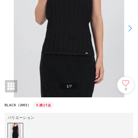
1
/
7
0
S
残り1点
BLACK（2001）
バリエーション