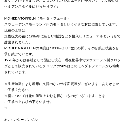
履くことができました。コロンとしたシルエットがかわいく、この夏のボ
ヘミアンスタイルにぴったりです♪
MOHEDA TOFFELN（モヘダトフェール）
スウェーデンスモーランド州のモヘダという小さな村に位置しています。
現在の工場は、
規模拡大の後に1986年に新しい機器などを投入しリニューアルという形で
建設されました。
MOHEDA TOFFELNの商品は1833年より5世代の間、その伝統と技術を伝
承し続けています。
1973年からは会社として登記し現在、現在世界中でスウェーデン製クロッ
グとして販売されているクロッグの50%はこのモヘダトフェールから輸出
されています。
※生産時期により着用に支障のない仕様変更等がございます。あらかじめ
ご了承ください
※傷については靴の製造上やむを得ないものがございますことを
ご了承の上お求め下さいませ。
※
#ウィンターサンダル