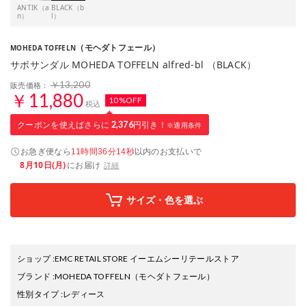
ANTIK（a
BLACK（b
n）
l）
（モヘダトフェール）
MOHEDA TOFFELN
サボサンダル MOHEDA TOFFELN alfred-bl （BLACK）
￥13,200
販売価格：
￥11,880
10%OFF
税込
クーポンを使えばさらに
2,376
円引き！
※適用条件
お急ぎ便なら
以内
のお支払いで
11時間36分13秒
8月10日(月)
にお届け
詳細
サイズ・色を選ぶ
ショップ
:
EMC RETAIL STORE イーエムシーリテールストア
ブランド
:
MOHEDA TOFFELN
（モヘダトフェール）
性別タイプ
:
レディース