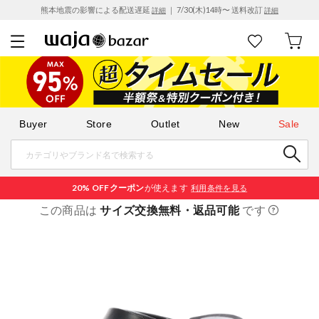
熊本地震の影響による配送遅延
｜ 7/30(木)14時〜 送料改訂
詳細
詳細
Buyer
Store
Outlet
New
Sale
20% OFF
クーポン
が使えます
利用条件を見る
この商品は
サイズ交換無料・返品可能
です