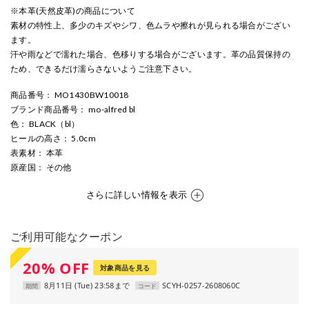
※本革(天然皮革)の商品について
素材の特性上、多少のキズやシワ、色ムラや擦れが見られる場合がござい
ます。
汗や雨などで濡れた場合、色移りする場合がございます。革の品質保持の
ため、できるだけ濡らさないようご注意下さい。
商品番号
： MO1430BW10018
ブランド商品番号
： mo-alfred bl
色
： BLACK（bl）
ヒールの高さ
： 5.0cm
表素材
： 本革
原産国
： その他
さらに詳しい情報を表示
ご利用可能なクーポン
20
%
OFF
対象商品を見る
8月11日 (Tue) 23:58まで
SCYH-0257-2608060C
期間
コード