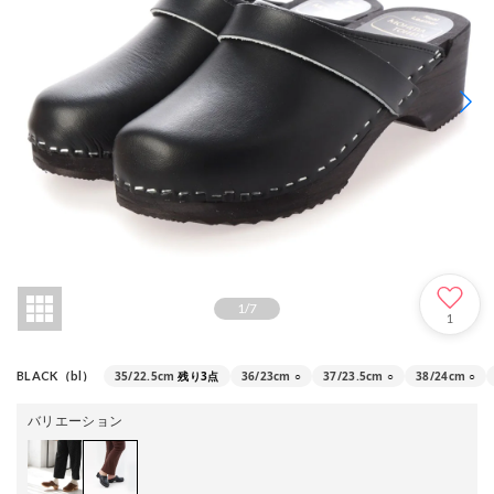
1
/
7
1
35/22.5cm
残り3点
36/23cm
○
37/23.5cm
○
38/24cm
○
BLACK（bl）
バリエーション