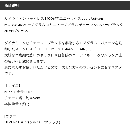
商品説明
ルイヴィトン ネックレス M00677 ユニセックス Louis Vuitton
MONOGRAM モノグラム コリエ・モノグラム チェーン シルバー/ブラック
SILVER/BLACK
ダイナミックなチェーンにブランドを象徴するモノグラム・パターンを刻
印したネックレス「COLLIER MONOGRAM CHAIN」。
大胆かつ繊細な造りのネックレスは普段のコーディネートをワンランク上
の装いへと変化させます。
男女問わずお使いいただけるので、大切な方へのプレゼントにもオススメ
です。
【サイズ】
FREE：全長55cm
チェーン幅：約 0.9cm
本体重量：約 -g
[カラー]
SILVER/BLACK(シルバー/ブラック)