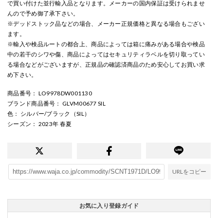
で買い付けた並行輸入品となります。メーカーの国内保証は受けられませ
んので予め御了承下さい。
※デッドストック品などの場合、メーカー正規価格と異なる場合もござい
ます。
※輸入や検品ルートの都合上、商品によっては箱に痛みがある場合や検品
中の若干のシワや傷、商品によってはセキュリティラベルを切り取ってい
る場合などがございますが、正規品の確認済商品のため安心してお買い求
め下さい。
商品番号
： LO9978DW001130
ブランド商品番号
： GLVM00677 SIL
色
： シルバー/ブラック（SIL）
シーズン
： 2023年 春夏
URLをコピー
お気に入り登録ガイド