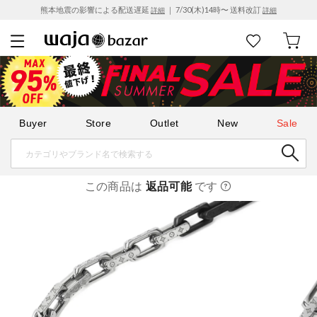
熊本地震の影響による配送遅延
｜ 7/30(木)14時〜 送料改訂
詳細
詳細
Buyer
Store
Outlet
New
Sale
この商品は
返品可能
です