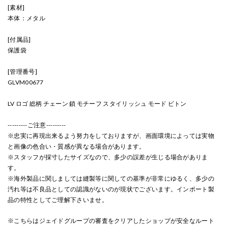
[素材]
本体：メタル
[付属品]
保護袋
[管理番号]
GLVM00677
LV ロゴ 総柄 チェーン 鎖 モチーフ スタイリッシュ モード ビトン
---------ご注意---------
※忠実に再現出来るよう努力をしておりますが、画面環境によっては実物
と画像の色合い・質感が異なる場合があります。
※スタッフが採寸したサイズなので、多少の誤差が生じる場合がありま
す。
※海外製品に関しましては縫製等に関しての基準が非常にゆるく、多少の
汚れ等は不良品としての認識がないのが現状でございます。インポート製
品の特性としてご理解下さいませ。
※こちらはジェイドグループの審査をクリアしたショップが安全なルート