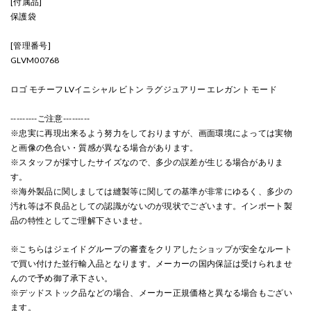
[付属品]
保護袋
[管理番号]
GLVM00768
ロゴ モチーフ LVイニシャル ビトン ラグジュアリー エレガント モード
---------ご注意---------
※忠実に再現出来るよう努力をしておりますが、画面環境によっては実物
と画像の色合い・質感が異なる場合があります。
※スタッフが採寸したサイズなので、多少の誤差が生じる場合がありま
す。
※海外製品に関しましては縫製等に関しての基準が非常にゆるく、多少の
汚れ等は不良品としての認識がないのが現状でございます。インポート製
品の特性としてご理解下さいませ。
※こちらはジェイドグループの審査をクリアしたショップが安全なルート
で買い付けた並行輸入品となります。メーカーの国内保証は受けられませ
んので予め御了承下さい。
※デッドストック品などの場合、メーカー正規価格と異なる場合もござい
ます。