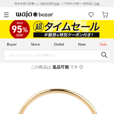
熊本地震の影響による配送遅延
｜ 7/30(木)14時〜 送料改訂
詳細
詳細
Buyer
Store
Outlet
New
Sale
この商品は
返品可能
です