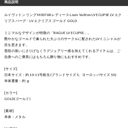
商品説明
ルイヴィトン リング M00768 レディース Louis Vuitton LV ECLIPSE LV エク
リプス バーグ・LV エクリプス ゴールド GOLD
ミニマルなデザインが特徴の「BAGUE LV ECLIPSE」。
艶やかなゴールドで象られた大ぶりのサークルに配されたLVイニシャルが
目を惹きます。
普段の装いにさりげなくラグジュアリー感を加えてくれるアイテムは、ご
自身へのご褒美にはもちろん贈り物にもおすすめです。
[サイズ]
日本サイズ：約 10-11号相当 (ブランドサイズ S、ヨーロッパサイズ 50)
本体重量：約 -g
[カラー]
GOLD(ゴールド)
[素材]
本体：メタル