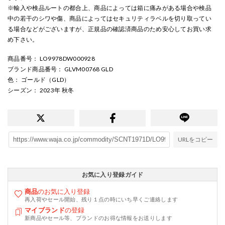
※輸入や検品ルートの都合上、商品によっては箱に痛みがある場合や検品
中の若干のシワや傷、商品によってはセキュリティラベルを切り取ってい
る場合などがございますが、正規品の確認済商品のため安心してお買い求
め下さい。
商品番号
： LO9978DW000928
ブランド商品番号
： GLVM00768 GLD
色
： ゴールド（GLD）
シーズン
： 2023年 秋冬
URLをコピー
お気に入り登録ガイド
商品
のお気に入り登録
再入荷やセール開始、残り１点の時にいち早くご連絡します
マイブランド
の登録
新商品やセール等、ブランドのお得な情報をお送りします