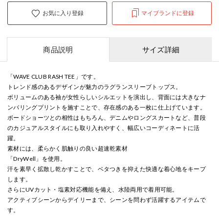
お気に入り登録
マイブランドに登録
商品説明
サイズ詳細
「WAVE CLUB RASH TEE」です。
トレンド感のあるデザインが魅力のラグランスリーブトップス。
ボリュームのある袖が女性らしいシルエットを演出し、背面には大きなナ
ンバリングプリントを施すことで、存在感のある一枚に仕上げています。
ボードショーツとの相性はもちろん、デニムやロングスカートなど、普段
のカジュアルスタイルにも取り入れやすく、幅広いコーディネートに活
躍。
素材には、柔らかく肌触りの良い超速乾素材
「DryWell」を使用。
汗を素早く拡散し乾かすことで、ベタつきを抑えた快適な着心地をキープ
します。
さらにUVカット・塩素対応機能を備え、水陸両用で着用可能。
アクティブシーンからデイリーまで、シーンを問わず活躍するアイテムで
す。