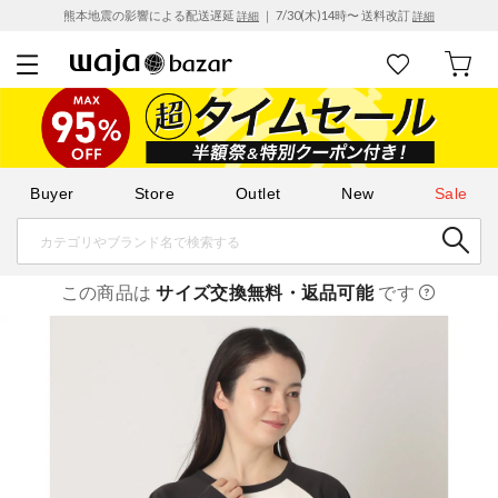
熊本地震の影響による配送遅延
｜ 7/30(木)14時〜 送料改訂
詳細
詳細
Buyer
Store
Outlet
New
Sale
この商品は
サイズ交換無料・返品可能
です