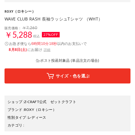
（ロキシー）
ROXY
WAVE CLUB RASH 長袖ラッシュTシャツ （WHT）
￥7,260
販売価格：
￥5,288
27%OFF
税込
お急ぎ便なら
以内
のお支払いで
6時間10分18秒
8月8日(土)
にお届け
詳細
ポスト投函対象品 (単品注文の場合)
サイズ・色を選ぶ
ショップ
:
Z-CRAFT公式 ゼットクラフト
ブランド
:
ROXY
（ロキシー）
性別タイプ
:
レディース
カテゴリ
: