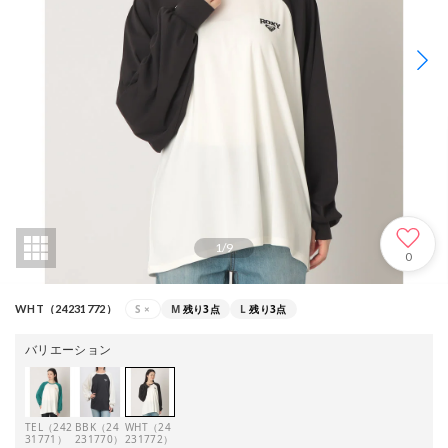
1
/
9
0
S
×
M
残り3点
L
残り3点
WHT（24231772）
バリエーション
TEL（242
BBK（24
WHT（24
31771）
231770）
231772）