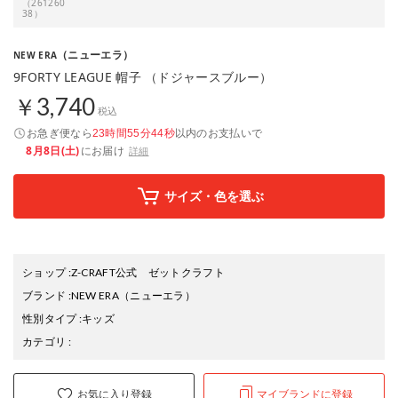
（261260
38）
（ニューエラ）
NEW ERA
9FORTY LEAGUE 帽子 （ドジャースブルー）
￥3,740
税込
お急ぎ便なら
以内
のお支払いで
23時間55分43秒
8月8日(土)
にお届け
詳細
サイズ・色を選ぶ
ショップ
:
Z-CRAFT公式 ゼットクラフト
ブランド
:
NEW ERA
（ニューエラ）
性別タイプ
:
キッズ
カテゴリ
:
お気に入り登録
マイブランドに登録