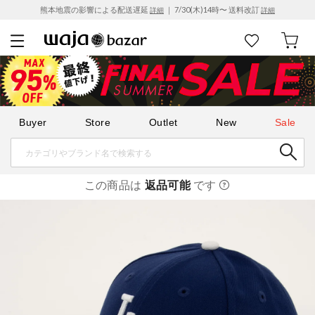
熊本地震の影響による配送遅延
｜ 7/30(木)14時〜 送料改訂
詳細
詳細
Buyer
Store
Outlet
New
Sale
この商品は
返品可能
です