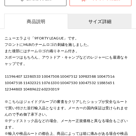
商品説明
サイズ詳細
ニューエラより「9FORTY LEAGUE」です。
フロントにMLBのチームロゴの刺繍を施しました。
また後部にはチームロゴの織りネーム付き。
スポーツはもちろん、アウトドア・キャンプなどのレジャーにも最適なキ
ャップです。
11596407 12380533 10047508 10047512 10983588 10047516
10047518 11432321 10761330 10047530 10047532 11885651
12344803 10489622 60230319
※こちらはジェイドグループの審査をクリアしたショップが安全なルート
で買い付けた並行輸入品となります。メーカーの国内保証は受けられませ
んので予め御了承下さい。
※デッドストック品などの場合、メーカー正規価格と異なる場合もござい
ます。
※輸入や検品ルートの都合上、商品によっては箱に痛みがある場合や検品