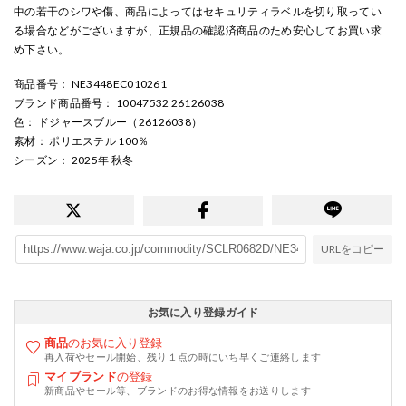
中の若干のシワや傷、商品によってはセキュリティラベルを切り取ってい
る場合などがございますが、正規品の確認済商品のため安心してお買い求
め下さい。
商品番号
： NE3448EC010261
ブランド商品番号
： 10047532 26126038
色
： ドジャースブルー（26126038）
素材
： ポリエステル 100％
シーズン
： 2025年 秋冬
URLをコピー
お気に入り登録ガイド
商品
のお気に入り登録
再入荷やセール開始、残り１点の時にいち早くご連絡します
マイブランド
の登録
新商品やセール等、ブランドのお得な情報をお送りします