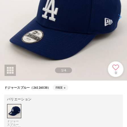
1
/
4
0
FREE
○
ドジャースブルー（26126038）
バリエーション
ドジャー
スブルー