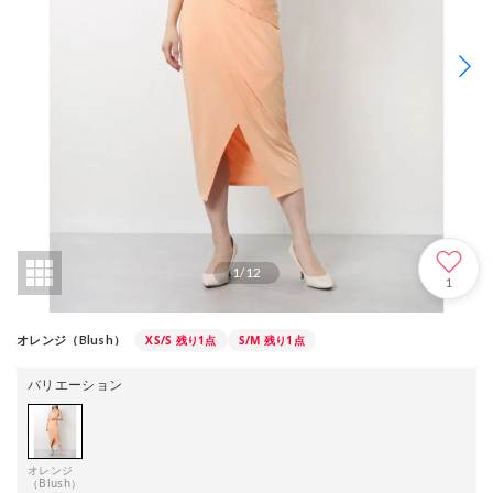
1
/
12
1
XS/S
残り1点
S/M
残り1点
オレンジ（Blush）
バリエーション
オレンジ
（Blush）