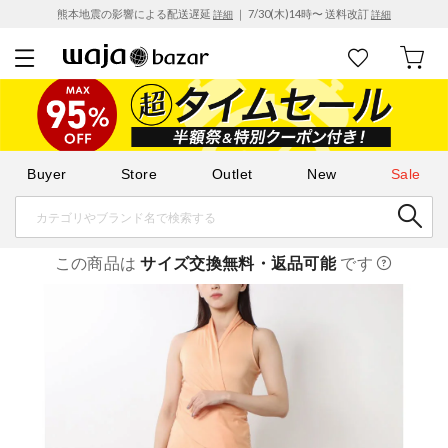
熊本地震の影響による配送遅延
｜ 7/30(木)14時〜 送料改訂
詳細
詳細
Buyer
Store
Outlet
New
Sale
この商品は
サイズ交換無料・返品可能
です