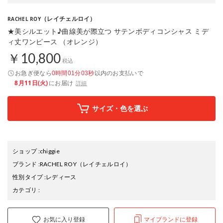
（レイチェルロイ）
RACHEL ROY
★美シルエット♪曲線美が際立つ サテンボディコンシャス ミデ
ィ丈ワンピース （オレンジ）
￥10,800
税込
お急ぎ便なら
以内
のお支払いで
0時間01分02秒
8月11日(火)
にお届け
詳細
サイズ・色を選ぶ
ショップ
:
chiggie
ブランド
:
RACHEL ROY
（レイチェルロイ）
性別タイプ
:
レディース
カテゴリ
:
お気に入り登録
マイブランドに登録