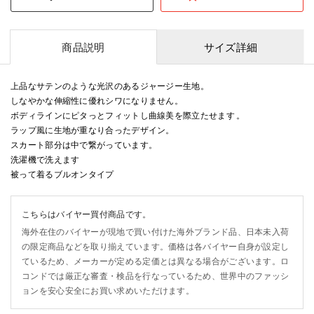
商品説明
サイズ詳細
上品なサテンのような光沢のあるジャージー生地。
しなやかな伸縮性に優れシワになりません。
ボディラインにピタっとフィットし曲線美を際立たせます 。
ラップ風に生地が重なり合ったデザイン。
スカート部分は中で繋がっています。
洗濯機で洗えます
被って着るブルオンタイプ
こちらはバイヤー買付商品です。
海外在住のバイヤーが現地で買い付けた海外ブランド品、日本未入荷
の限定商品などを取り揃えています。価格は各バイヤー自身が設定し
ているため、メーカーが定める定価とは異なる場合がございます。ロ
コンドでは厳正な審査・検品を行なっているため、世界中のファッシ
ョンを安心安全にお買い求めいただけます。