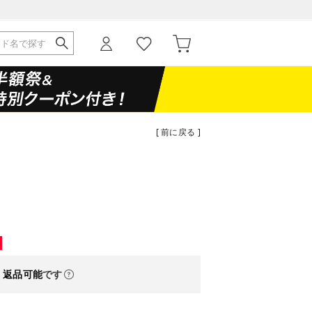
[ 前に戻る ]
・返品可能
です