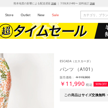
熊本地震の影響による配送遅延
｜ 7/30(木)14時〜 送料改訂
詳細
詳細
Store
Outlet
New
Sale
ESCADA
（エスカーダ）
パンツ （A101）
￥119,900
販売価格：
￥11,990
90%OFF
税込
この商品は
サイズ交換無料