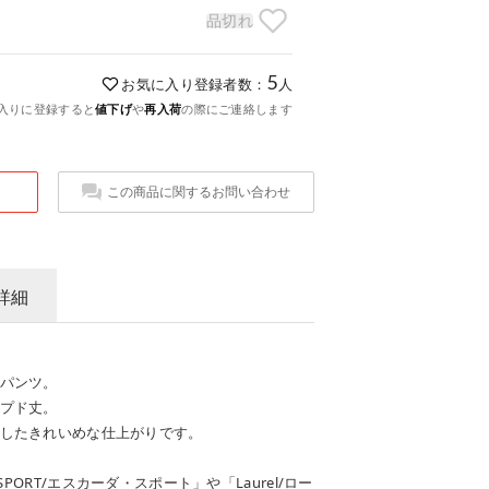
品切れ
5
お気に入り登録者数：
人
入りに登録すると
値下げ
や
再入荷
の際にご連絡します
この商品に関するお問い合わせ
詳細
パンツ。
プド丈。
したきれいめな仕上がりです。
SPORT/エスカーダ・スポート」や「Laurel/ロー