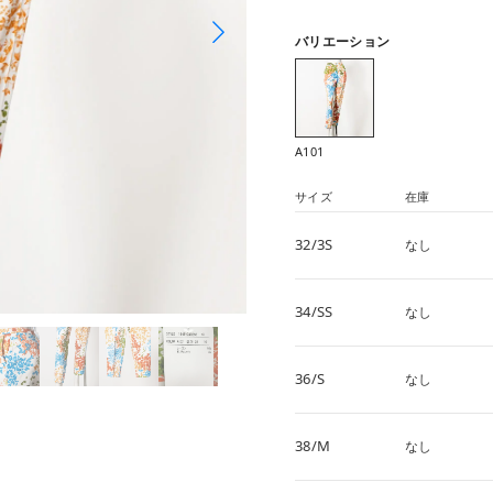
バリエーション
A101
サイズ
在庫
32/3S
なし
34/SS
なし
36/S
なし
38/M
なし