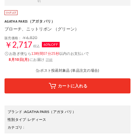
0）
（アガタ パリ）
AGATHA PARIS
ブローチ、ニットリボン （グリーン）
￥6,820
販売価格：
￥2,717
60%OFF
税込
お急ぎ便なら
以内
のお支払いで
13時間07分24秒
8月10日(月)
にお届け
詳細
ポスト投函対象品 (単品注文の場合)
カートに入れる
ブランド
:
AGATHA PARIS
（アガタ パリ）
性別タイプ
:
レディース
カテゴリ
: