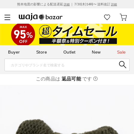
熊本地震の影響による配送遅延
｜ 7/30(木)14時〜 送料改訂
詳細
詳細
Buyer
Store
Outlet
New
Sale
この商品は
返品可能
です