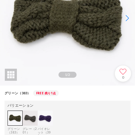
1
/
2
0
FREE
残り1点
グリーン（383）
バリエーション
グリーン
グレー（2
バイオレ
（383）
01）
ット（39