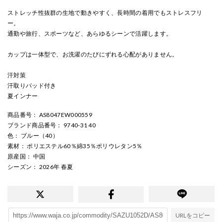
ストレッチ性抜群の生地で動きやすく、長時間の着用でもストレスフリ
ー。
通勤や旅行、スポーツなど、あらゆるシーンで活躍します。
カップは一体型で、お洗濯のたびにずれる心配がありません。
汗対策
汗取りパッド付き
夏インナー
商品番号
： AS8047EW000559
ブランド商品番号
： 9740-31 40
色
： ブルー（40）
素材
： ポリエステル60％綿35％ポリウレタン5％
原産国
： 中国
シーズン
： 2026年 春夏
URLをコピー