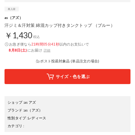
（アズ）
as
汗ジミ＆汗対策 綿混カップ付きタンクトップ （ブルー）
￥1,430
税込
お急ぎ便なら
以内
のお支払いで
21時間05分40秒
8月8日(土)
にお届け
詳細
ポスト投函対象品 (単品注文の場合)
サイズ・色を選ぶ
ショップ
:
as アズ
ブランド
:
as
（アズ）
性別タイプ
:
レディース
カテゴリ
: