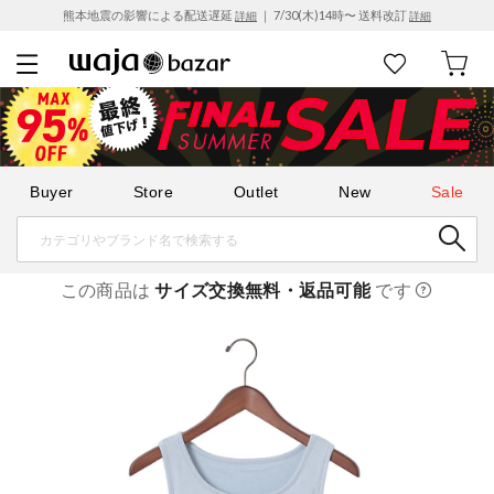
熊本地震の影響による配送遅延
｜ 7/30(木)14時〜 送料改訂
詳細
詳細
Buyer
Store
Outlet
New
Sale
この商品は
サイズ交換無料・返品可能
です