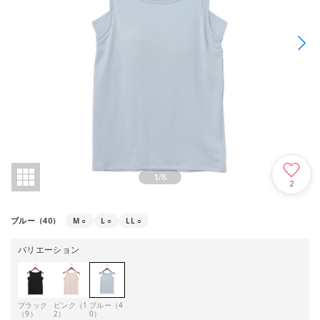
1
/
8
2
M
○
L
○
LL
○
ブルー（40）
バリエーション
ブラック
ピンク（1
ブルー（4
（9）
2）
0）