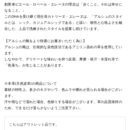
創業者ピエール・ロベール・エレーヌの理念は「歩くこと。それは幸せに
なること。」
このDNAを受け継ぐ現社長カトリーヌ・エレーヌは、「アルシュのスタイ
ルとは、シック。カジュアルシックである」と謳い、個性と心地よさを融
合した、上品で洗練されたスタイルを提案し続けています。
【アルシュの靴をより快適にお履きいただく為に】
アルシュの靴は、伝統的な染色技法であるアニリン染めの革を使用してい
ます。
しなやかで、デリケートな味わいを持つ反面、摩擦・発汗・水濡れ等で
「色落ち」が生じることがあります。
※本革(天然皮革)の商品について
素材の特性上、多少のキズやシワ、色ムラや擦れが見られる場合がござい
ます。
汗や雨などで濡れた場合、色移りする場合がございます。革の品質保持の
ため、できるだけ濡らさないようご注意下さい。
こちらはアウトレット品です。