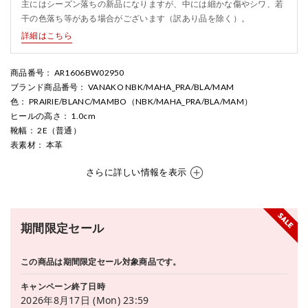
主にはシーズン落ちの新品になりますが、中には細かな傷やシワ、若
干の色落ち等がある場合がございます（訳あり品を除く）。
詳細はこちら
商品番号
： AR1606BW02950
ブランド商品番号
： VANAKO NBK/MAHA_PRA/BLA/MAM
色
： PRAIRIE/BLANC/MAMBO（NBK/MAHA_PRA/BLA/MAM）
ヒールの高さ
： 1.0cm
靴幅
： 2E（普通）
表素材
： 本革
さらに詳しい情報を表示
期間限定セール
この商品は期間限定セール対象商品です。
キャンペーン終了日時
2026年8月17日 (Mon) 23:59