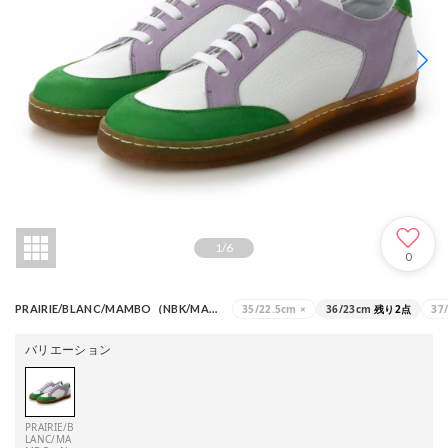
1
/
6
0
35/22.5cm
×
36/23cm
残り2点
37
PRAIRIE/BLANC/MAMBO（NBK/MAHA_PRA/BLA/MAM）
バリエーション
PRAIRIE/B
LANC/MA