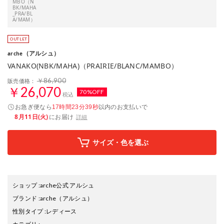
MBO（N
BK/MAHA
_PRA/BL
A/MAM）
（アルシュ）
arche
VANAKO(NBK/MAHA)（PRAIRIE/BLANC/MAMBO）
￥86,900
販売価格：
￥26,070
70%OFF
税込
お急ぎ便なら
以内
のお支払いで
17時間23分38秒
8月11日(火)
にお届け
詳細
サイズ・色を選ぶ
ショップ
:
arche公式 アルシュ
ブランド
:
arche
（アルシュ）
性別タイプ
:
レディース