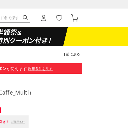
[ 前に戻る ]
ポン
が使えます
利用条件を見る
affe_Multi）
引き！
※適用条件