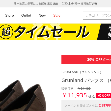
熊本地震の影響による配送遅延
｜ 7/30(木)14時〜 送料改訂
詳細
詳細
Store
Outlet
New
Sale
20% OFF
クー
GRUNLAND
（グルンランド）
Grunland パンプス （C
￥34,100
販売価格：
￥11,935
65%OFF
税込
2,387
クーポンを使えばさらに
円