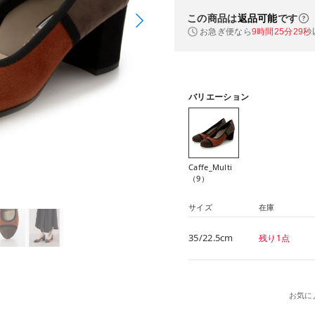
この商品は
返品可能
です
お急ぎ便なら
9時間25分28秒
バリエーション
Caffe_Multi
（9）
サイズ
在庫
35/22.5cm
残り1点
お気に