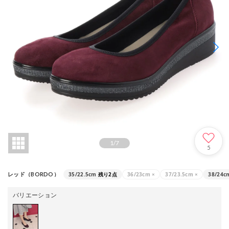
1
/
7
5
35/22.5cm
残り2点
36/23cm
×
37/23.5cm
×
38/24c
レッド（BORDO）
バリエーション