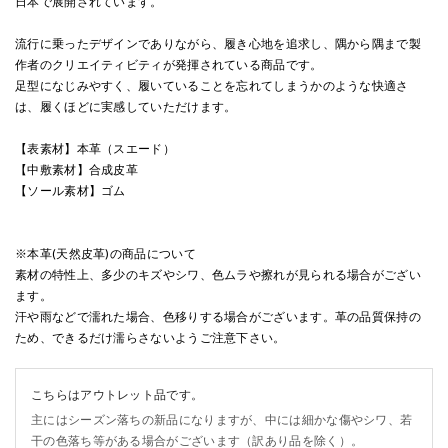
日本で展開されています。
流行に乗ったデザインでありながら、履き心地を追求し、隅から隅まで製
作者のクリエイティビティが発揮されている商品です。
足型になじみやすく、履いていることを忘れてしまうかのような快適さ
は、履くほどに実感していただけます。
【表素材】本革（スエード）
【中敷素材】合成皮革
【ソール素材】ゴム
※本革(天然皮革)の商品について
素材の特性上、多少のキズやシワ、色ムラや擦れが見られる場合がござい
ます。
汗や雨などで濡れた場合、色移りする場合がございます。革の品質保持の
ため、できるだけ濡らさないようご注意下さい。
こちらはアウトレット品です。
主にはシーズン落ちの新品になりますが、中には細かな傷やシワ、若
干の色落ち等がある場合がございます（訳あり品を除く）。