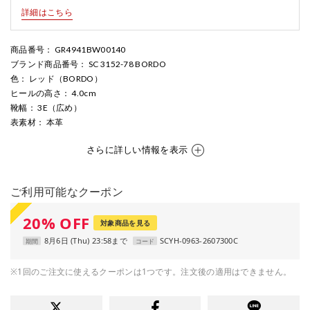
詳細はこちら
商品番号
： GR4941BW00140
ブランド商品番号
： SC 3152-78 BORDO
色
： レッド（BORDO）
ヒールの高さ
： 4.0cm
靴幅
： 3E（広め）
表素材
： 本革
さらに詳しい情報を表示
ご利用可能なクーポン
20
%
OFF
対象商品を見る
8月6日 (Thu) 23:58まで
SCYH-0963-2607300C
期間
コード
※1回のご注文に使えるクーポンは1つです。注文後の適用はできません。