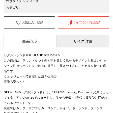
性別タイプ
:
レディース
カテゴリ
:
お気に入り登録
マイブランドに登録
商品説明
サイズ詳細
◇グルンランド GRUNLAND SC3152-78
この商品は、ラウンドなつま先と甲を美しく見せるデザインと程よいクッ
ション性持つパッドを中敷きに採用し、履きやすさにこだわりを持った商
品です。
ウェッジヒールで安定した履き心地◎
着脱も楽ちん♪
GRUNLAND（グルンランド）は、1949年GiovanniとFrancesco兄弟によっ
てイタリアのVicenzeでスタートし、父から子供へ4世代に渡り受け継がれ
ているブランドです。
現在ではカナダ、南アフリカ、ロシア、ドイツ、ポーランド、フランス、