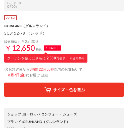
レッド（B
ORDO）
（グルンランド）
GRUNLAND
SC3152-78 （レッド）
￥25,300
販売価格：
￥12,650
50%OFF
税込
クーポンを使えばさらに
2,530
円引き！
※適用条件
お急ぎ便なら
以内
のお支払いで
3時間22分49秒
8月7日(金)
にお届け
詳細
サイズ・色を選ぶ
ショップ
:
ヨーロッパ コンフォート シューズ
ブランド
:
GRUNLAND
（グルンランド）