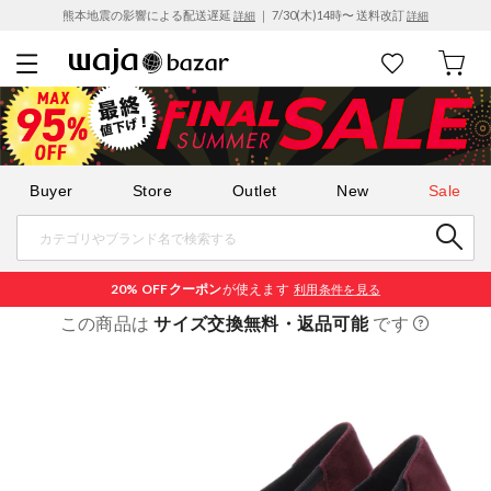
熊本地震の影響による配送遅延
｜ 7/30(木)14時〜 送料改訂
詳細
詳細
Buyer
Store
Outlet
New
Sale
20% OFF
クーポン
が使えます
利用条件を見る
この商品は
サイズ交換無料・返品可能
です