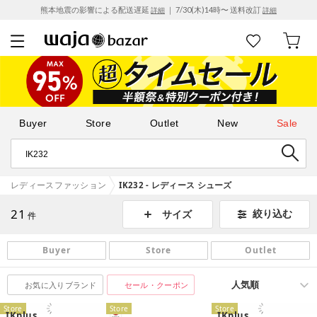
熊本地震の影響による配送遅延
｜ 7/30(木)14時〜 送料改訂
詳細
詳細
Buyer
Store
Outlet
New
Sale
レディースファッション
IK232 - レディース シューズ
21
絞り込む
サイズ
件
Buyer
Store
Outlet
お気に入りブランド
セール・クーポン
Store
Store
Store
IKplus
IKplus