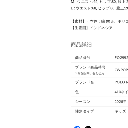
M : ウエスト:62, ヒップ:80, 股上:2
L : ウエスト:68, ヒップ:86, 股上:28
【素材】・本体：綿 90％、ポリエ
【生産国】インドネシア
商品詳細
商品番号
PO2992
ブランド商品番号
CWPOP
※店舗お問い合わせ用
ブランド名
POLO 
色
410ネ
シーズン
2026年
性別タイプ
キッズ