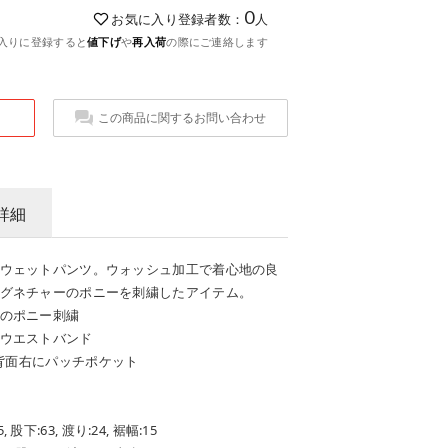
0
お気に入り登録者数：
人
入りに登録すると
値下げ
や
再入荷
の際にご連絡します
この商品に関するお問い合わせ
詳細
ウェットパンツ。ウォッシュ加工で着心地の良
グネチャーのポニーを刺繍したアイテム。
のポニー刺繍
ウエストバンド
 背面右にパッチポケット
, 股下:63, 渡り:24, 裾幅:15