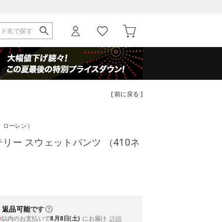
[ 前に戻る ]
フ ローレン）
)テリー スウェットパンツ （410ネ
・返品可能
です
以内
のお支払いで
8月8日(土)
にお届け
詳細
秒