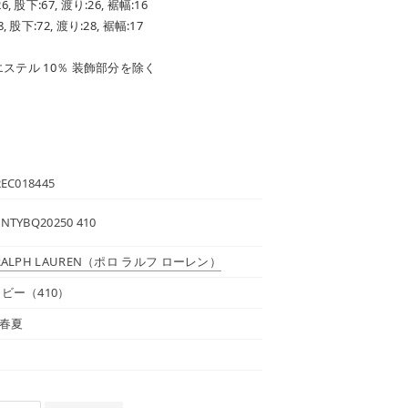
6, 股下:67, 渡り:26, 裾幅:16
, 股下:72, 渡り:28, 裾幅:17
ステル 10％ 装飾部分を除く
EC018445
NTYBQ20250 410
RALPH LAUREN
（ポロ ラルフ ローレン）
イビー（410）
 春夏