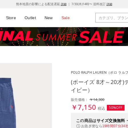
熊本地震の影響による配送遅延
｜ 7/30(木)14時〜 送料改訂
詳細
詳細
Store
Outlet
New
Sale
POLO RALPH LAUREN
（ポロ ラル
(ボーイズ 8才～20才
イビー）
￥14,300
販売価格：
￥7,150
50%OFF
税込
この商品は
サイズ交換無料
お急ぎ便なら
19時間07分33