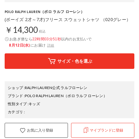
（ポロ ラルフ ローレン）
POLO RALPH LAUREN
(ボーイズ 2才～7才)フリース スウェットシャツ （020グレー）
￥14,300
税込
お急ぎ便なら
以内
のお支払いで
22時間03分50秒
8月12日(水)
にお届け
詳細
サイズ・色を選ぶ
ショップ
:
RALPH LAUREN公式 ラルフローレン
ブランド
:
POLO RALPH LAUREN
（ポロ ラルフ ローレン）
性別タイプ
:
キッズ
カテゴリ
:
お気に入り登録
マイブランドに登録