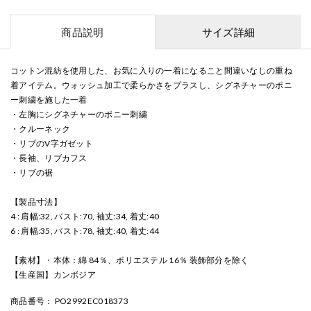
商品説明
サイズ詳細
コットン混紡を使用した、お気に入りの一着になること間違いなしの重ね
着アイテム。ウォッシュ加工で柔らかさをプラスし、シグネチャーのポニ
ー刺繍を施した一着
・左胸にシグネチャーのポニー刺繍
・クルーネック
・リブのV字ガゼット
・長袖、リブカフス
・リブの裾
【製品寸法】
4 : 肩幅:32, バスト:70, 袖丈:34, 着丈:40
6 : 肩幅:35, バスト:78, 袖丈:40, 着丈:44
【素材】・本体：綿 84％、ポリエステル 16％ 装飾部分を除く
【生産国】カンボジア
商品番号
： PO2992EC018373