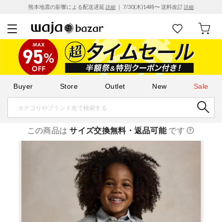
熊本地震の影響による配送遅延
｜ 7/30(木)14時〜 送料改訂
詳細
詳細
Buyer
Store
Outlet
New
Sale
この商品は
サイズ交換無料・返品可能
です