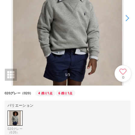
1
/
5
0
4
残り1点
6
残り1点
020グレー（020）
バリエーション
020グレー
（020）