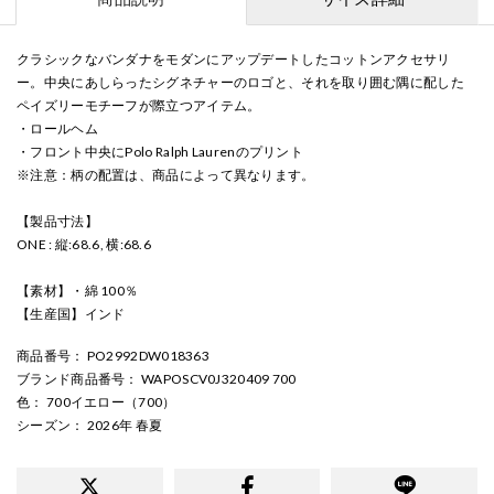
クラシックなバンダナをモダンにアップデートしたコットンアクセサリ
ー。中央にあしらったシグネチャーのロゴと、それを取り囲む隅に配した
ペイズリーモチーフが際立つアイテム。
・ロールヘム
・フロント中央にPolo Ralph Laurenのプリント
※注意：柄の配置は、商品によって異なります。
【製品寸法】
ONE : 縦:68.6, 横:68.6
【素材】・綿 100％
【生産国】インド
商品番号
： PO2992DW018363
ブランド商品番号
： WAPOSCV0J320409 700
色
： 700イエロー（700）
シーズン
： 2026年 春夏