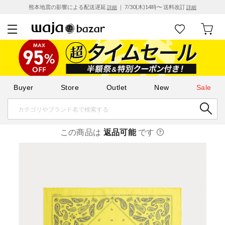
熊本地震の影響による配送遅延
｜ 7/30(木)14時〜 送料改訂
詳細
詳細
Buyer
Store
Outlet
New
Sale
この商品は
返品可能
です