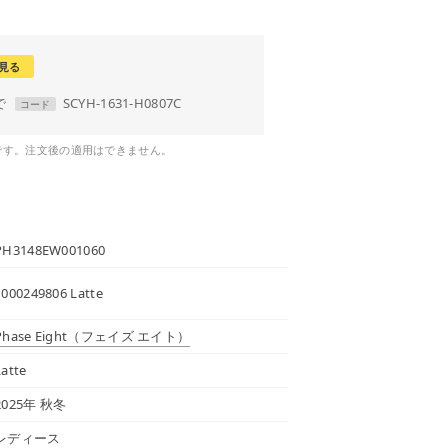
見る
で
SCYH-1631-H0807C
コード
です。注文後の適用はできません。
PH3148EW001060
1000249806 Latte
Phase Eight
（フェイズ エイト）
Latte
2025年 秋冬
レディース