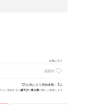
お気に入り
品切れ
1
お気に入り登録者数：
人
入りに登録すると
値下げ
や
再入荷
の際にご連絡します