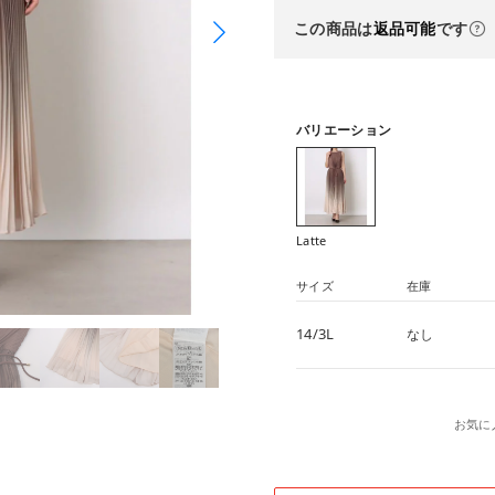
この商品は
返品可能
です
バリエーション
Latte
サイズ
在庫
14/3L
なし
お気に