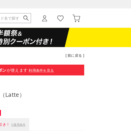
[ 前に戻る ]
ポン
が使えます
利用条件を見る
 （Latte）
引き！
※適用条件