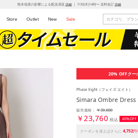
熊本地震の影響による配送遅延
｜ 7/30(木)14時〜 送料改訂
詳細
詳細
Store
Outlet
New
Sale
20% OFF
クー
Phase Eight
（フェイズ エイト）
Simara Ombre Dress
￥39,600
販売価格：
￥23,760
40%OFF
税込
4,752
クーポンを使えばさらに
円