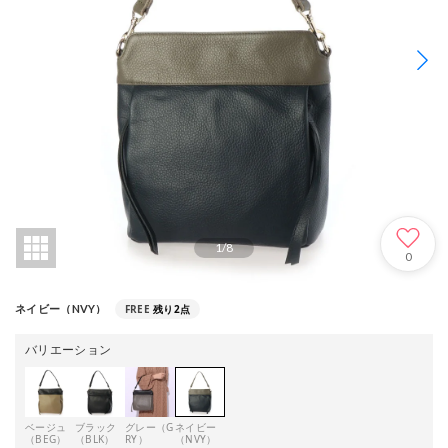
1
/
8
0
FREE
残り2点
ネイビー（NVY）
バリエーション
ベージュ
ブラック
グレー（G
ネイビー
（BEG）
（BLK）
RY）
（NVY）