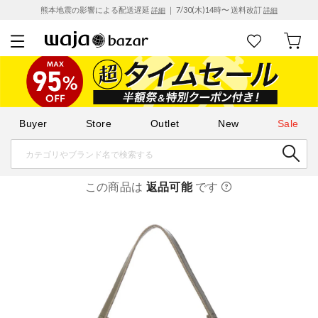
熊本地震の影響による配送遅延
｜ 7/30(木)14時〜 送料改訂
詳細
詳細
Buyer
Store
Outlet
New
Sale
この商品は
返品可能
です