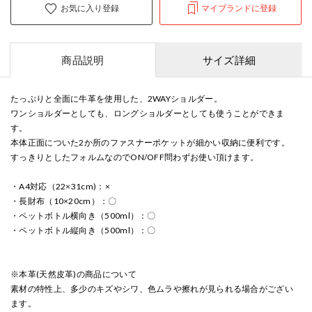
お気に入り登録
マイブランドに登録
商品説明
サイズ詳細
たっぷりと全面に牛革を使用した、2WAYショルダー。
ワンショルダーとしても、ロングショルダーとしても使うことができま
す。
本体正面についた2か所のファスナーポケットが細かい収納に便利です。
すっきりとしたフォルムなのでON/OFF問わずお使い頂けます。
・A4対応（22×31cm)：×
・長財布（10×20cm）：〇
・ペットボトル横向き（500ml）：〇
・ペットボトル縦向き（500ml）：〇
※本革(天然皮革)の商品について
素材の特性上、多少のキズやシワ、色ムラや擦れが見られる場合がござい
ます。