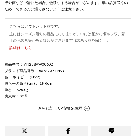
汗や雨などで濡れた場合、色移りする場合がございます。革の品質保持の
ため、できるだけ濡らさないようご注意下さい。
こちらはアウトレット品です。
主にはシーズン落ちの新品になりますが、中には細かな傷やシワ、若
干の色落ち等がある場合がございます（訳あり品を除く）。
詳細はこちら
商品番号
： AN238AW00602
ブランド商品番号
： 68647371 NVY
色
： ネイビー（NVY）
持ち手の高さ(cm)
： 19.0cm
重さ
： 620.0g
表素材
： 本革
さらに詳しい情報を表示