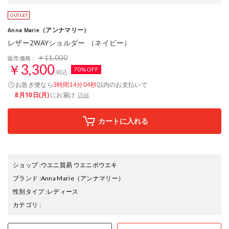
（アンナマリー）
Anna Marie
レザー2WAYショルダー （ネイビー）
￥11,000
販売価格：
￥3,300
70%OFF
税込
お急ぎ便なら
以内
のお支払いで
3時間14分03秒
8月10日(月)
にお届け
詳細
カートに入れる
ショップ
:
ウエニ貿易 ウエニボウエキ
ブランド
:
Anna Marie
（アンナマリー）
性別タイプ
:
レディース
カテゴリ
: